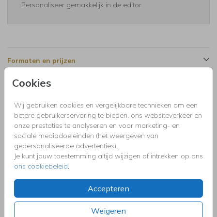
Personaliseer gemakkelijk in de editor
Formaten en prijzen
Cookies
Productinformatie
Wij gebruiken cookies en vergelijkbare technieken om een
betere gebruikerservaring te bieden, ons websiteverkeer en
Omschrijving
onze prestaties te analyseren en voor marketing- en
Jubileum uitnodiging 40 jaar getrouwd bloemen roestbruin
sociale mediadoeleinden (het weergeven van
goudfolie.
gepersonaliseerde advertenties).
Je kunt jouw toestemming altijd wijzigen of intrekken op ons
ons cookiebeleid
.
Collectie
Uitnodigingen kinderfeestje, doopfeest, babyshower,
Accepteren
communie, geslaagd, high tea, housewarming, jubileum,
kerstdiner, pensioen, save the dat, tuinfeest, BBQ of verjaardag.
Weigeren