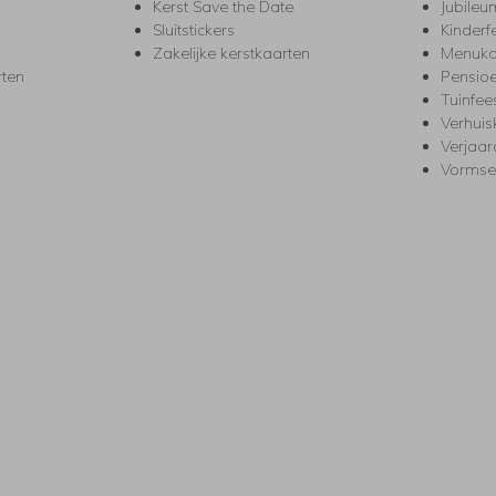
Kerst Save the Date
Jubileu
Sluitstickers
Kinderf
Zakelijke kerstkaarten
Menuka
rten
Pensio
Tuinfee
Verhuis
Verjaa
Vormse
s