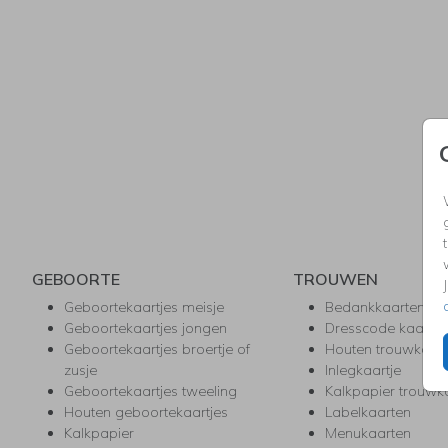
GEBOORTE
TROUWEN
Geboortekaartjes meisje
Bedankkaarten
Geboortekaartjes jongen
Dresscode kaartje
Geboortekaartjes broertje of
Houten trouwkaar
zusje
Inlegkaartje
Geboortekaartjes tweeling
Kalkpapier trouwk
Houten geboortekaartjes
Labelkaarten
Kalkpapier
Menukaarten