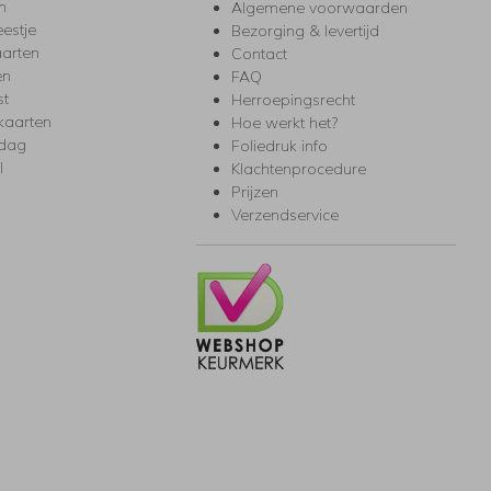
m
Algemene voorwaarden
eestje
Bezorging & levertijd
arten
Contact
en
FAQ
st
Herroepingsrecht
kaarten
Hoe werkt het?
rdag
Foliedruk info
l
Klachtenprocedure
Prijzen
Verzendservice