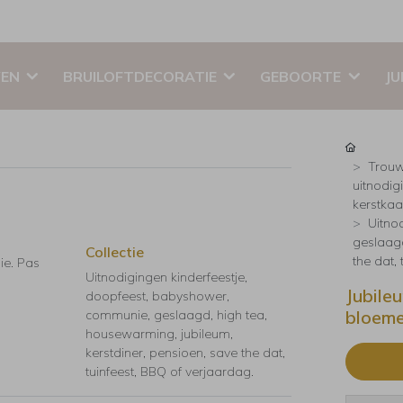
EN
BRUILOFTDECORATIE
GEBOORTE
JU
Trouw
uitnodig
kerstkaar
Uitno
geslaagd
Collectie
the dat,
ie. Pas
Uitnodigingen kinderfeestje,
Jubile
doopfeest, babyshower,
bloeme
communie, geslaagd, high tea,
housewarming, jubileum,
kerstdiner, pensioen, save the dat,
tuinfeest, BBQ of verjaardag.