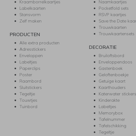
Kraamborrelkaartjes
Naamkaartjes
Labelkaarten
Pocketfold sets
Stansvorm
RSVP kaartjes
Zelf maken
Save the Date kaa
Trouwkaarten
Trouwkaartensets
PRODUCTEN
Alle extra producten
DECORATIE
Adresstickers
Enveloppen
Bruiloftsbord
Labeltjes
Enveloppendoos
Paperclips
Gastenboek
Poster
Geloftenboekje
Raambord
Getuige kaart
Sluitstickers
Kaarthouders
Tegeltje
Katerwater sticker
Touwtjes
Kinderakte
Tuinbord
Labeltjes
Memorybox
Tafelnummer
Tafelschikking
Tegeltje