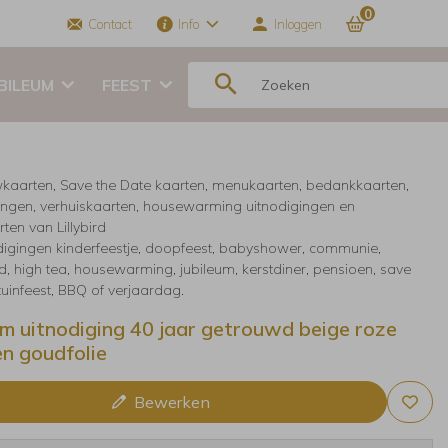
0
Contact
Info
Inloggen
BILEUM
FEEST
kaarten, Save the Date kaarten, menukaarten, bedankkaarten,
ingen, verhuiskaarten, housewarming uitnodigingen en
ten van Lillybird
digingen kinderfeestje, doopfeest, babyshower, communie,
, high tea, housewarming, jubileum, kerstdiner, pensioen, save
 tuinfeest, BBQ of verjaardag.
um uitnodiging 40 jaar getrouwd beige roze
n goudfolie
Bewerken