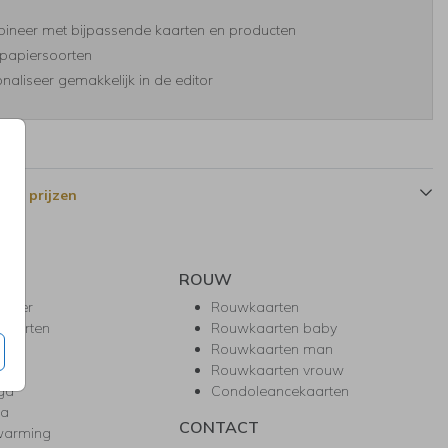
ineer met bijpassende kaarten en producten
papiersoorten
naliseer gemakkelijk in de editor
 en prijzen
ROUW
hower
Rouwkaarten
kaarten
Rouwkaarten baby
nie
Rouwkaarten man
l
Rouwkaarten vrouw
gd
Condoleancekaarten
ea
CONTACT
warming