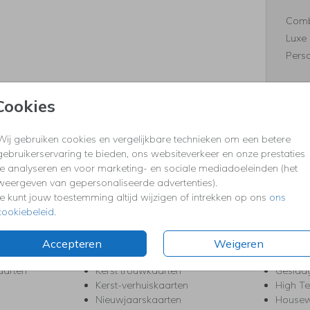
Comb
Luxe 
Perso
Cookies
Formaten
Wij gebruiken cookies en vergelijkbare technieken om een betere
gebruikerservaring te bieden, ons websiteverkeer en onze prestaties
te analyseren en voor marketing- en sociale mediadoeleinden (het
weergeven van gepersonaliseerde advertenties).
KERST
FEEST
Je kunt jouw toestemming altijd wijzigen of intrekken op ons
ons
cookiebeleid
.
Kerstkaarten
Babys
s
Kerstborrel uitnodigingen
Bedank
ten
Kerstdiner uitnodigingen
Commu
Accepteren
Weigeren
Kerstmenukaarten
Doopse
aarten
Kerst trouwkaarten
Geslaa
Kerst-verhuiskaarten
High T
Nieuwjaarskaarten
House