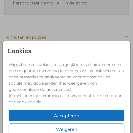
Personaliseer gemakkelijk in de editor
Formaten en prijzen
Cookies
Productinformatie
Wij gebruiken cookies en vergelijkbare technieken om een
betere gebruikerservaring te bieden, ons websiteverkeer en
Omschrijving
onze prestaties te analyseren en voor marketing- en
Uitnodiging kinderfeestje langwerpig voor een meisje 1 jaar
sociale mediadoeleinden (het weergeven van
met eigen foto, dieren giraffe, ballonnen en roze panterprint.
gepersonaliseerde advertenties).
Je kunt jouw toestemming altijd wijzigen of intrekken op ons
ons cookiebeleid
.
Collectie
Uitnodigingen kinderfeestje, doopfeest, babyshower,
Accepteren
communie, geslaagd, high tea, housewarming, jubileum,
kerstdiner, pensioen, save the dat, tuinfeest, BBQ of verjaardag.
Weigeren