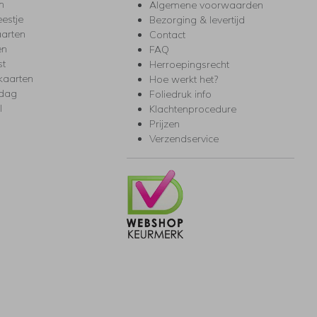
m
Algemene voorwaarden
eestje
Bezorging & levertijd
arten
Contact
en
FAQ
st
Herroepingsrecht
kaarten
Hoe werkt het?
rdag
Foliedruk info
l
Klachtenprocedure
Prijzen
Verzendservice