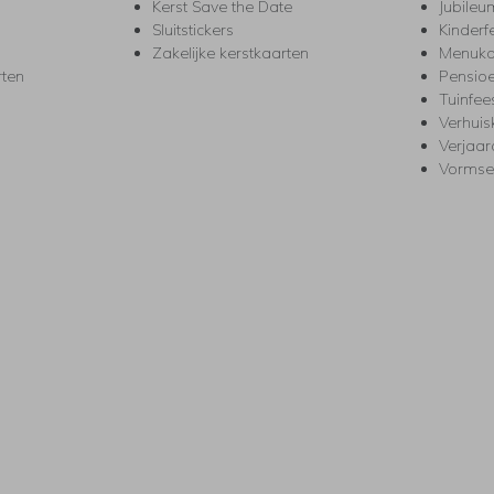
Kerst Save the Date
Jubileu
Sluitstickers
Kinderf
Zakelijke kerstkaarten
Menuka
rten
Pensio
Tuinfee
Verhuis
Verjaa
Vormse
s