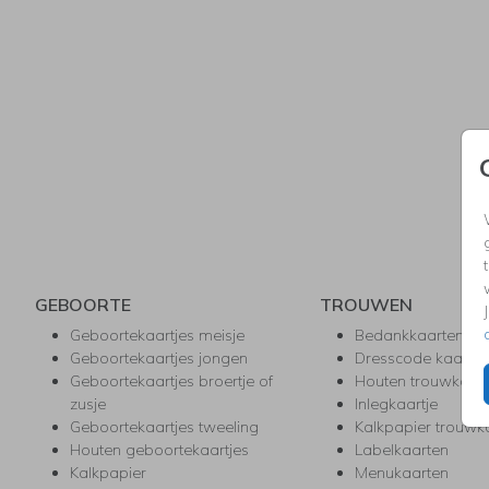
GEBOORTE
TROUWEN
Geboortekaartjes meisje
Bedankkaarten
Geboortekaartjes jongen
Dresscode kaartje
Geboortekaartjes broertje of
Houten trouwkaar
zusje
Inlegkaartje
Geboortekaartjes tweeling
Kalkpapier trouwk
Houten geboortekaartjes
Labelkaarten
Kalkpapier
Menukaarten