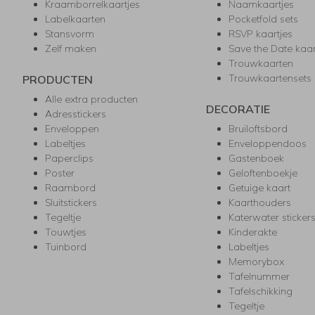
Kraamborrelkaartjes
Naamkaartjes
Labelkaarten
Pocketfold sets
Stansvorm
RSVP kaartjes
Zelf maken
Save the Date kaa
Trouwkaarten
Trouwkaartensets
PRODUCTEN
Alle extra producten
DECORATIE
Adresstickers
Enveloppen
Bruiloftsbord
Labeltjes
Enveloppendoos
Paperclips
Gastenboek
Poster
Geloftenboekje
Raambord
Getuige kaart
Sluitstickers
Kaarthouders
Tegeltje
Katerwater sticker
Touwtjes
Kinderakte
Tuinbord
Labeltjes
Memorybox
Tafelnummer
Tafelschikking
Tegeltje