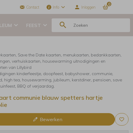
0
Contact
Info
Inloggen
ILEUM
FEEST
kaarten, Save the Date kaarten, menukaarten, bedankkaarten,
ingen, verhuiskaarten, housewarming uitnodigingen en
ten van Lillybird
digingen kinderfeestje, doopfeest, babyshower, communie,
, high tea, housewarming, jubileum, kerstdiner, pensioen, save
 tuinfeest, BBQ of verjaardag.
art communie blauw spetters hartje
lie
Bewerken