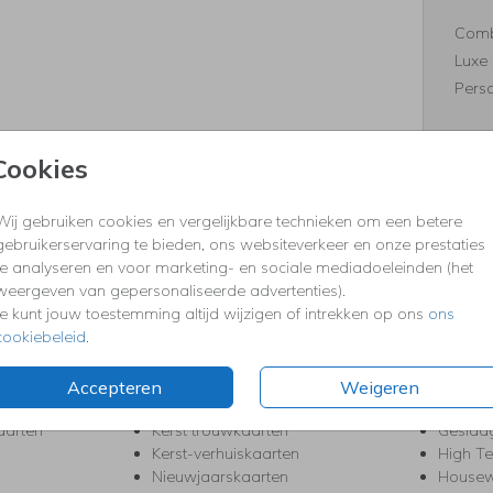
Comb
Luxe 
Perso
Cookies
Formaten
Wij gebruiken cookies en vergelijkbare technieken om een betere
gebruikerservaring te bieden, ons websiteverkeer en onze prestaties
te analyseren en voor marketing- en sociale mediadoeleinden (het
weergeven van gepersonaliseerde advertenties).
KERST
FEEST
Je kunt jouw toestemming altijd wijzigen of intrekken op ons
ons
cookiebeleid
.
Kerstkaarten
Babys
s
Kerstborrel uitnodigingen
Bedank
ten
Kerstdiner uitnodigingen
Commu
Accepteren
Weigeren
Kerstmenukaarten
Doopse
aarten
Kerst trouwkaarten
Geslaa
Kerst-verhuiskaarten
High T
Nieuwjaarskaarten
House