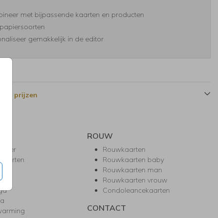
ineer met bijpassende kaarten en producten
papiersoorten
naliseer gemakkelijk in de editor
 en prijzen
ROUW
hower
Rouwkaarten
kaarten
Rouwkaarten baby
nie
Rouwkaarten man
l
Rouwkaarten vrouw
gd
Condoleancekaarten
ea
CONTACT
warming