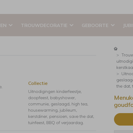
EN
TROUWDECORATIE
GEBOORTE
JUB
Trouw
uitnodig
kerstkaar
Uitno
geslaagd
Collectie
the dat,
e.
Uitnodigingen kinderfeestje,
Menuka
doopfeest, babyshower,
goudfo
communie, geslaagd, high tea,
housewarming, jubileum,
kerstdiner, pensioen, save the dat,
tuinfeest, BBQ of verjaardag.