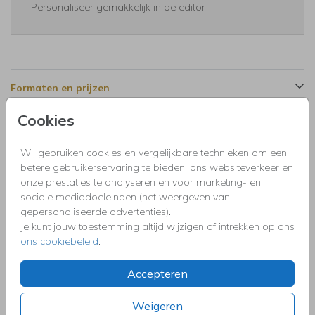
Personaliseer gemakkelijk in de editor
Formaten en prijzen
Cookies
Productinformatie
Wij gebruiken cookies en vergelijkbare technieken om een
betere gebruikerservaring te bieden, ons websiteverkeer en
Omschrijving
onze prestaties te analyseren en voor marketing- en
Menukaart communie langwerpig roze botanisch met
sociale mediadoeleinden (het weergeven van
watercolour en bladeren.
gepersonaliseerde advertenties).
Je kunt jouw toestemming altijd wijzigen of intrekken op ons
ons cookiebeleid
.
Collectie
Uitnodigingen kinderfeestje, doopfeest, babyshower,
Accepteren
communie, geslaagd, high tea, housewarming, jubileum,
kerstdiner, pensioen, save the dat, tuinfeest, BBQ of verjaardag.
Weigeren