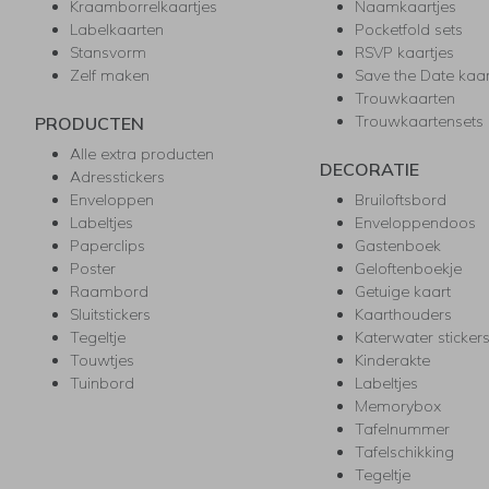
Kraamborrelkaartjes
Naamkaartjes
Labelkaarten
Pocketfold sets
Stansvorm
RSVP kaartjes
Zelf maken
Save the Date kaa
Trouwkaarten
Trouwkaartensets
PRODUCTEN
Alle extra producten
DECORATIE
Adresstickers
Enveloppen
Bruiloftsbord
Labeltjes
Enveloppendoos
Paperclips
Gastenboek
Poster
Geloftenboekje
Raambord
Getuige kaart
Sluitstickers
Kaarthouders
Tegeltje
Katerwater sticker
Touwtjes
Kinderakte
Tuinbord
Labeltjes
Memorybox
Tafelnummer
Tafelschikking
Tegeltje