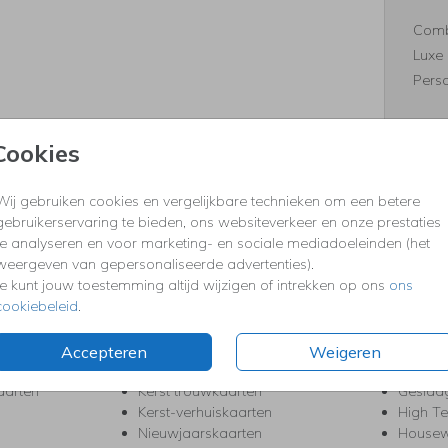
Comb
Luxe 
Perso
Cookies
Formaten
Wij gebruiken cookies en vergelijkbare technieken om een betere
gebruikerservaring te bieden, ons websiteverkeer en onze prestaties
te analyseren en voor marketing- en sociale mediadoeleinden (het
weergeven van gepersonaliseerde advertenties).
KERST
FEEST
Je kunt jouw toestemming altijd wijzigen of intrekken op ons
ons
cookiebeleid
.
Kerstkaarten
Babys
s
Kerstborrel uitnodigingen
Bedank
ten
Kerstdiner uitnodigingen
Commu
Accepteren
Weigeren
Kerstmenukaarten
Doopse
aarten
Kerst trouwkaarten
Geslaa
Kerst-verhuiskaarten
High T
Nieuwjaarskaarten
House