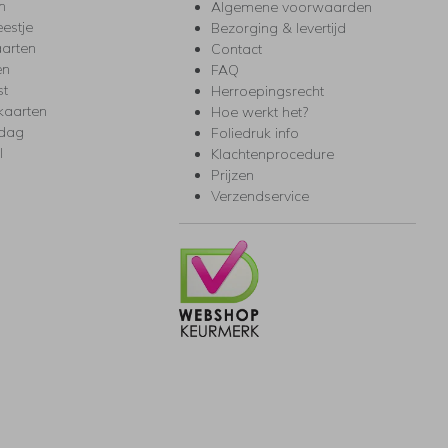
m
Algemene voorwaarden
eestje
Bezorging & levertijd
arten
Contact
en
FAQ
st
Herroepingsrecht
kaarten
Hoe werkt het?
rdag
Foliedruk info
l
Klachtenprocedure
Prijzen
Verzendservice