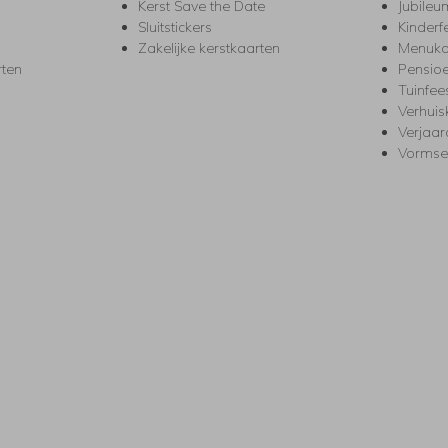
Kerst Save the Date
Jubileu
Sluitstickers
Kinderf
Zakelijke kerstkaarten
Menuka
rten
Pensio
Tuinfee
Verhuis
Verjaa
Vormse
s