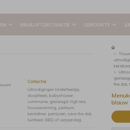
EN
BRUILOFTDECORATIE
GEBOORTE
JU
Trouw
uitnodig
kerstkaar
Uitno
geslaagd
Collectie
the dat,
blauwe
Uitnodigingen kinderfeestje,
Menuka
doopfeest, babyshower,
blauw 
communie, geslaagd, high tea,
housewarming, jubileum,
kerstdiner, pensioen, save the dat,
tuinfeest, BBQ of verjaardag.