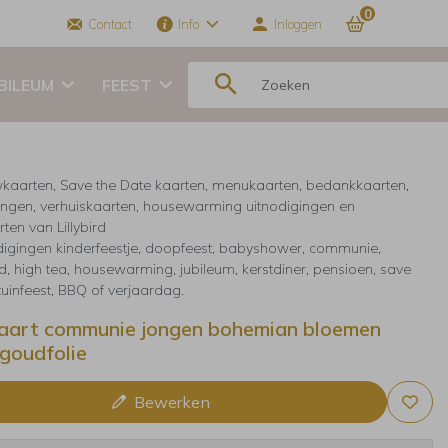
0
Contact
Info
Inloggen
BILEUM
FEEST
kaarten, Save the Date kaarten, menukaarten, bedankkaarten,
ingen, verhuiskaarten, housewarming uitnodigingen en
ten van Lillybird
digingen kinderfeestje, doopfeest, babyshower, communie,
, high tea, housewarming, jubileum, kerstdiner, pensioen, save
 tuinfeest, BBQ of verjaardag.
art communie jongen bohemian bloemen
goudfolie
Bewerken