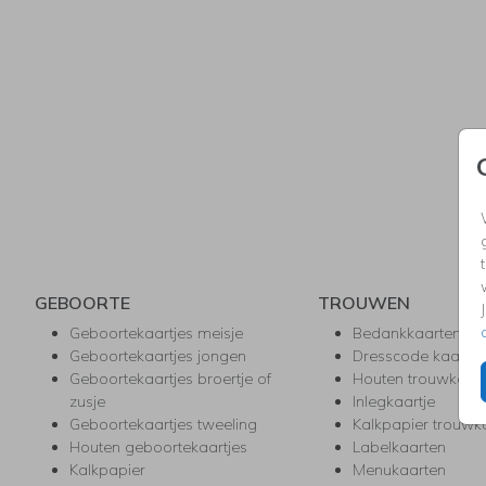
GEBOORTE
TROUWEN
Geboortekaartjes meisje
Bedankkaarten
Geboortekaartjes jongen
Dresscode kaartje
Geboortekaartjes broertje of
Houten trouwkaar
zusje
Inlegkaartje
Geboortekaartjes tweeling
Kalkpapier trouwk
Houten geboortekaartjes
Labelkaarten
Kalkpapier
Menukaarten