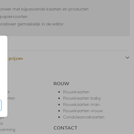
ineer met bijpassende kaarten en producten
papiersoorten
naliseer gemakkelijk in de editor
 en prijzen
ROUW
hower
Rouwkaarten
kaarten
Rouwkaarten baby
nie
Rouwkaarten man
l
Rouwkaarten vrouw
gd
Condoleancekaarten
ea
CONTACT
warming