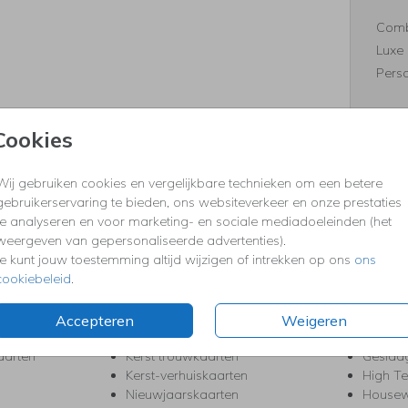
Comb
Luxe 
Perso
Cookies
Formaten
Wij gebruiken cookies en vergelijkbare technieken om een betere
gebruikerservaring te bieden, ons websiteverkeer en onze prestaties
te analyseren en voor marketing- en sociale mediadoeleinden (het
weergeven van gepersonaliseerde advertenties).
KERST
FEEST
Je kunt jouw toestemming altijd wijzigen of intrekken op ons
ons
cookiebeleid
.
Kerstkaarten
Babys
s
Kerstborrel uitnodigingen
Bedank
ten
Kerstdiner uitnodigingen
Commu
Accepteren
Weigeren
Kerstmenukaarten
Doopse
aarten
Kerst trouwkaarten
Geslaa
Kerst-verhuiskaarten
High T
Nieuwjaarskaarten
House