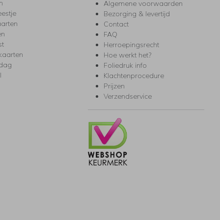
m
Algemene voorwaarden
eestje
Bezorging & levertijd
arten
Contact
en
FAQ
st
Herroepingsrecht
kaarten
Hoe werkt het?
rdag
Foliedruk info
l
Klachtenprocedure
Prijzen
Verzendservice