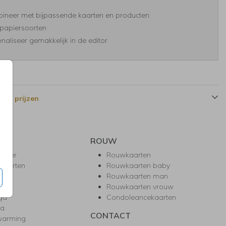
ineer met bijpassende kaarten en producten
papiersoorten
naliseer gemakkelijk in de editor
 en prijzen
ROUW
hower
Rouwkaarten
kaarten
Rouwkaarten baby
nie
Rouwkaarten man
l
Rouwkaarten vrouw
gd
Condoleancekaarten
ea
CONTACT
warming