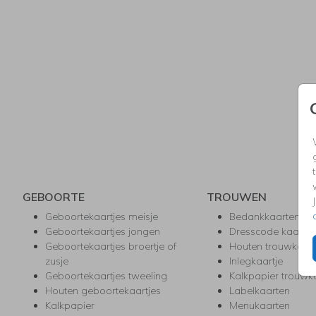
GEBOORTE
TROUWEN
Geboortekaartjes meisje
Bedankkaarten
Geboortekaartjes jongen
Dresscode kaartje
Geboortekaartjes broertje of
Houten trouwkaar
zusje
Inlegkaartje
Geboortekaartjes tweeling
Kalkpapier trouwk
Houten geboortekaartjes
Labelkaarten
Kalkpapier
Menukaarten