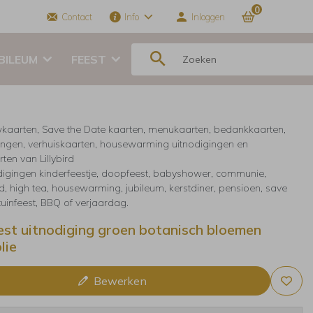
0
Contact
Info
Inloggen
BILEUM
FEEST
kaarten, Save the Date kaarten, menukaarten, bedankkaarten,
ingen, verhuiskaarten, housewarming uitnodigingen en
ten van Lillybird
digingen kinderfeestje, doopfeest, babyshower, communie,
, high tea, housewarming, jubileum, kerstdiner, pensioen, save
 tuinfeest, BBQ of verjaardag.
est uitnodiging groen botanisch bloemen
lie
Bewerken