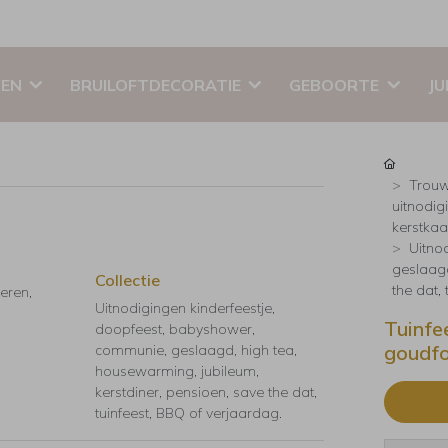
EN
BRUILOFTDECORATIE
GEBOORTE
JU
Trouw
uitnodig
kerstkaar
Uitno
geslaagd
Collectie
the dat,
eren,
Uitnodigingen kinderfeestje,
Tuinfe
doopfeest, babyshower,
goudfo
communie, geslaagd, high tea,
housewarming, jubileum,
kerstdiner, pensioen, save the dat,
tuinfeest, BBQ of verjaardag.