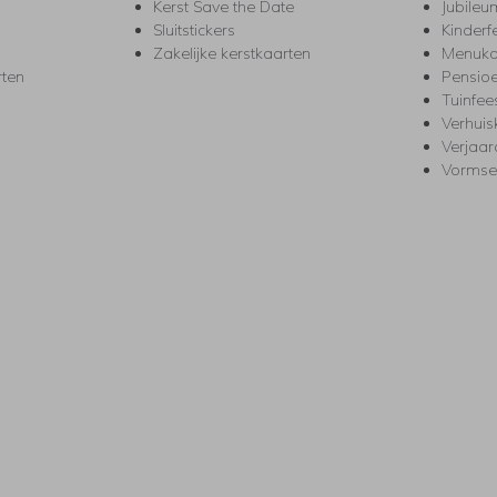
Kerst Save the Date
Jubileu
Sluitstickers
Kinderf
Zakelijke kerstkaarten
Menuka
rten
Pensio
Tuinfee
Verhuis
Verjaa
Vormse
s