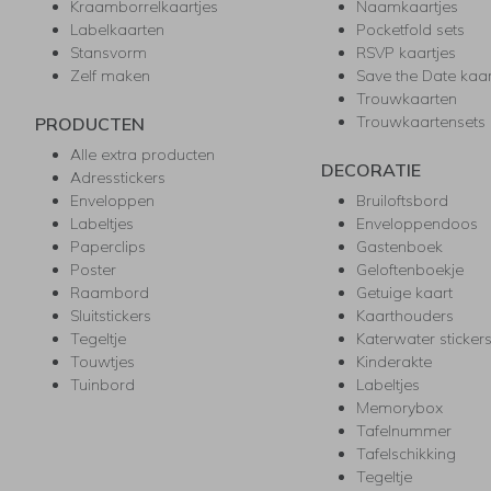
Kraamborrelkaartjes
Naamkaartjes
Labelkaarten
Pocketfold sets
Stansvorm
RSVP kaartjes
Zelf maken
Save the Date kaa
Trouwkaarten
Trouwkaartensets
PRODUCTEN
Alle extra producten
DECORATIE
Adresstickers
Enveloppen
Bruiloftsbord
Labeltjes
Enveloppendoos
Paperclips
Gastenboek
Poster
Geloftenboekje
Raambord
Getuige kaart
Sluitstickers
Kaarthouders
Tegeltje
Katerwater sticker
Touwtjes
Kinderakte
Tuinbord
Labeltjes
Memorybox
Tafelnummer
Tafelschikking
Tegeltje