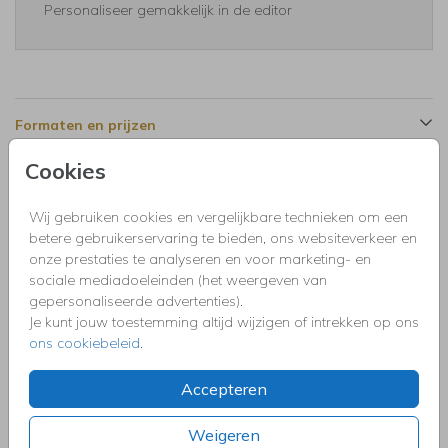
Personaliseer gemakkelijk in de editor
Formaten en prijzen
Cookies
Productinformatie
Wij gebruiken cookies en vergelijkbare technieken om een
betere gebruikerservaring te bieden, ons websiteverkeer en
Omschrijving
onze prestaties te analyseren en voor marketing- en
Uitnodiging verjaardag 21 diner party voor een man met
sociale mediadoeleinden (het weergeven van
holografische print blauw en goudfolie.
gepersonaliseerde advertenties).
Je kunt jouw toestemming altijd wijzigen of intrekken op ons
ons cookiebeleid
.
Collectie
Uitnodigingen kinderfeestje, doopfeest, babyshower,
Accepteren
communie, geslaagd, high tea, housewarming, jubileum,
kerstdiner, pensioen, save the dat, tuinfeest, BBQ of verjaardag.
Weigeren