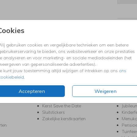
Formaten
Cookies
Wij gebruiken cookies en vergelijkbare technieken om een betere
gebruikerservaring te bieden, ons websiteverkeer en onze prestaties
KERST
FEEST
te analyseren en voor marketing- en sociale mediadoeleinden (het
Kerstkaarten
Babys
weergeven van gepersonaliseerde advertenties).
s
Kerstborrel uitnodigingen
Bedank
Je kunt jouw toestemming altijd wijzigen of intrekken op ons
ons
ten
Kerstdiner uitnodigingen
Commu
cookiebeleid
.
Kerstmenukaarten
Doopse
aarten
Kerst trouwkaarten
Geslaa
Accepteren
Weigeren
Kerst-verhuiskaarten
High T
Nieuwjaarskaarten
House
Kerst Save the Date
Jubileu
Sluitstickers
Kinderf
Zakelijke kerstkaarten
Menuka
rten
Pensio
Tuinfee