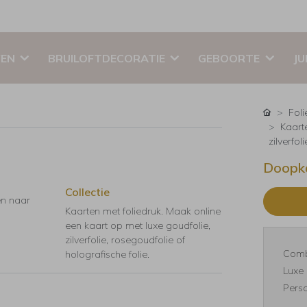
EN
BRUILOFTDECORATIE
GEBOORTE
JU
Foli
Kaart
zilverfol
Doopka
Collectie
en naar
Kaarten met foliedruk. Maak online
een kaart op met luxe goudfolie,
zilverfolie, rosegoudfolie of
Comb
holografische folie.
Luxe 
Perso