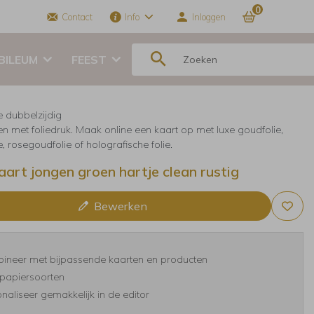
0
Contact
Info
Inloggen
BILEUM
FEEST
e dubbelzijdig
en met foliedruk. Maak online een kaart op met luxe goudfolie,
ie, rosegoudfolie of holografische folie.
art jongen groen hartje clean rustig
Bewerken
ineer met bijpassende kaarten en producten
papiersoorten
naliseer gemakkelijk in de editor