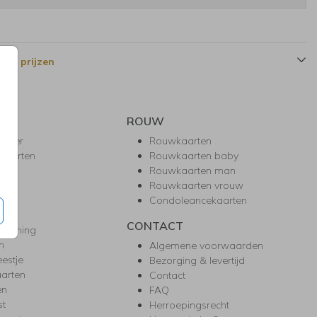
 en prijzen
ROUW
hower
Rouwkaarten
kaarten
Rouwkaarten baby
nie
Rouwkaarten man
l
Rouwkaarten vrouw
gd
Condoleancekaarten
ea
CONTACT
warming
m
Algemene voorwaarden
eestje
Bezorging & levertijd
arten
Contact
en
FAQ
st
Herroepingsrecht