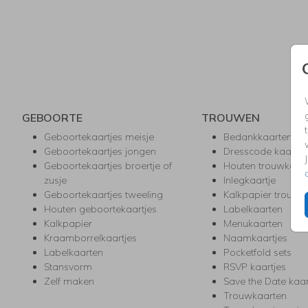
GEBOORTE
TROUWEN
Geboortekaartjes meisje
Bedankkaarten
Geboortekaartjes jongen
Dresscode kaartje
Geboortekaartjes broertje of
Houten trouwkaar
zusje
Inlegkaartje
Geboortekaartjes tweeling
Kalkpapier trouwk
Houten geboortekaartjes
Labelkaarten
Kalkpapier
Menukaarten
Kraamborrelkaartjes
Naamkaartjes
Labelkaarten
Pocketfold sets
Stansvorm
RSVP kaartjes
Zelf maken
Save the Date kaa
Trouwkaarten