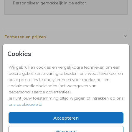
Personaliseer gemakkelijk in de editor
Formaten en prijzen
Cookies
Productinformatie
Wij gebruiken cookies en vergelijkbare technieken om een
betere gebruikerservaring te bieden, ons websiteverkeer en
Omschrijving
onze prestaties te analyseren en voor marketing- en
Feestelijke uitnodiging geslaagd feestje, diploma gehaald
sociale mediadoeleinden (het weergeven van
voor een vrouw met ballonnen, champagneglazen
gepersonaliseerde advertenties).
goudlook en eigen foto.
Je kunt jouw toestemming altijd wijzigen of intrekken op ons
ons cookiebeleid
.
Collectie
Accepteren
Uitnodigingen kinderfeestje, doopfeest, babyshower,
communie, geslaagd, high tea, housewarming, jubileum,
kerstdiner, pensioen, save the dat, tuinfeest, BBQ of verjaardag.
Weigeren