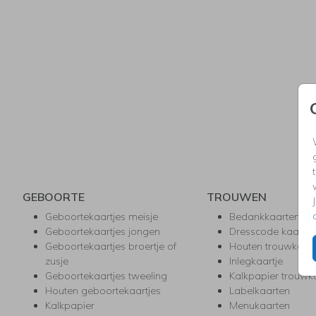
GEBOORTE
TROUWEN
Geboortekaartjes meisje
Bedankkaarten
Geboortekaartjes jongen
Dresscode kaartje
Geboortekaartjes broertje of
Houten trouwkaar
zusje
Inlegkaartje
Geboortekaartjes tweeling
Kalkpapier trouwk
Houten geboortekaartjes
Labelkaarten
Kalkpapier
Menukaarten