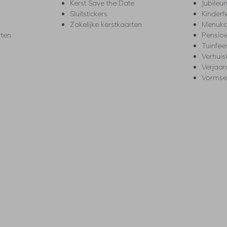
Kerst Save the Date
Jubileu
Sluitstickers
Kinderf
Zakelijke kerstkaarten
Menuka
rten
Pensio
Tuinfee
Verhuis
Verjaa
Vormse
s