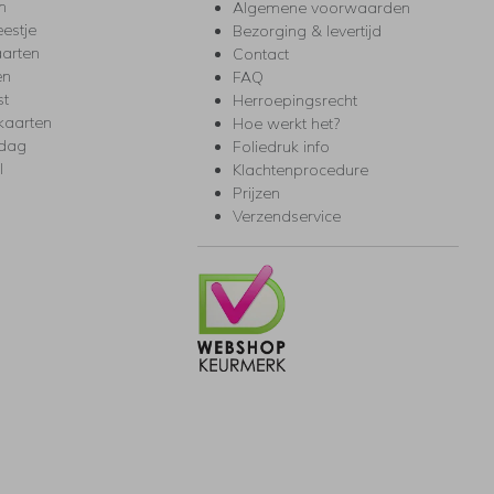
m
Algemene voorwaarden
eestje
Bezorging & levertijd
arten
Contact
en
FAQ
st
Herroepingsrecht
kaarten
Hoe werkt het?
rdag
Foliedruk info
l
Klachtenprocedure
Prijzen
Verzendservice