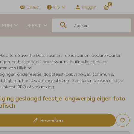
0
Contact
Info
Inloggen
ILEUM
FEEST
kaarten, Save the Date kaarten, menukaarten, bedankkaarten,
ingen, verhuiskaarten, housewarming uitnodigingen en
ten van Lillybird
digingen kinderfeestje, doopfeest, babyshower, communie,
, high tea, housewarming, jubileum, kerstdiner, pensioen, save
 tuinfeest, BBQ of verjaardag.
iging geslaagd feestje langwerpig eigen foto
afisch
Bewerken