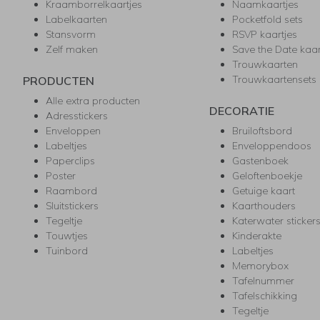
Kraamborrelkaartjes
Naamkaartjes
Labelkaarten
Pocketfold sets
Stansvorm
RSVP kaartjes
Zelf maken
Save the Date kaa
Trouwkaarten
Trouwkaartensets
PRODUCTEN
Alle extra producten
DECORATIE
Adresstickers
Enveloppen
Bruiloftsbord
Labeltjes
Enveloppendoos
Paperclips
Gastenboek
Poster
Geloftenboekje
Raambord
Getuige kaart
Sluitstickers
Kaarthouders
Tegeltje
Katerwater sticker
Touwtjes
Kinderakte
Tuinbord
Labeltjes
Memorybox
Tafelnummer
Tafelschikking
Tegeltje