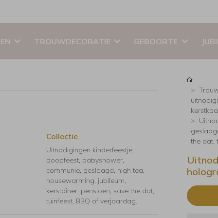
EN
TROUWDECORATIE
GEBOORTE
JUB
Trouw
uitnodig
kerstkaar
Uitno
geslaagd
Collectie
the dat,
Uitnodigingen kinderfeestje,
Uitnod
doopfeest, babyshower,
hologr
communie, geslaagd, high tea,
housewarming, jubileum,
kerstdiner, pensioen, save the dat,
tuinfeest, BBQ of verjaardag.