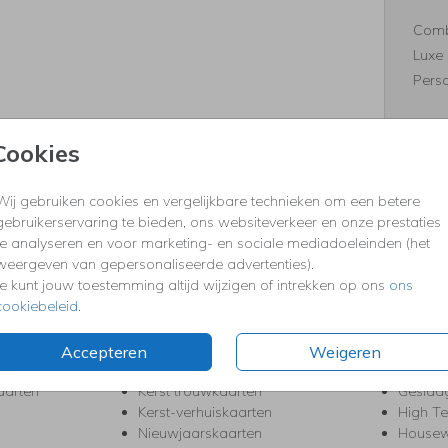
Comb
Luxe 
Perso
Cookies
Formaten
Wij gebruiken cookies en vergelijkbare technieken om een betere
gebruikerservaring te bieden, ons websiteverkeer en onze prestaties
te analyseren en voor marketing- en sociale mediadoeleinden (het
weergeven van gepersonaliseerde advertenties).
KERST
FEEST
Je kunt jouw toestemming altijd wijzigen of intrekken op ons
ons
cookiebeleid
.
Kerstkaarten
Babys
s
Kerstborrel uitnodigingen
Bedank
ten
Kerstdiner uitnodigingen
Commu
Accepteren
Weigeren
Kerstmenukaarten
Doopse
aarten
Kerst trouwkaarten
Geslaa
Kerst-verhuiskaarten
High T
Nieuwjaarskaarten
House