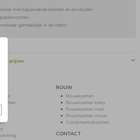
ineer met bijpassende kaarten en producten
papiersoorten
naliseer gemakkelijk in de editor
 en prijzen
ROUW
hower
Rouwkaarten
kaarten
Rouwkaarten baby
nie
Rouwkaarten man
l
Rouwkaarten vrouw
gd
Condoleancekaarten
ea
CONTACT
warming