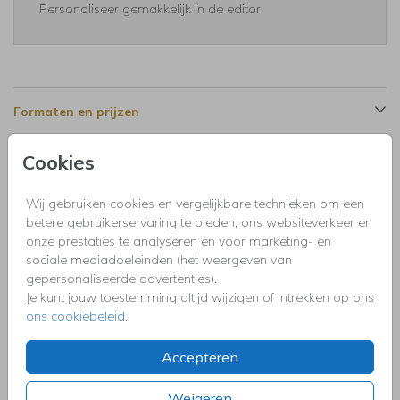
Personaliseer gemakkelijk in de editor
Formaten en prijzen
Cookies
Productinformatie
Wij gebruiken cookies en vergelijkbare technieken om een
betere gebruikerservaring te bieden, ons websiteverkeer en
Omschrijving
onze prestaties te analyseren en voor marketing- en
Uitnodiging kinderfeestje voor een meisje 1 jaar met eigen
sociale mediadoeleinden (het weergeven van
foto 's, jungle dieren, ballonnen, zwart en goudlook
gepersonaliseerde advertenties).
panterprint.
Je kunt jouw toestemming altijd wijzigen of intrekken op ons
ons cookiebeleid
.
Collectie
Accepteren
Uitnodigingen kinderfeestje, doopfeest, babyshower,
communie, geslaagd, high tea, housewarming, jubileum,
kerstdiner, pensioen, save the dat, tuinfeest, BBQ of verjaardag.
Weigeren