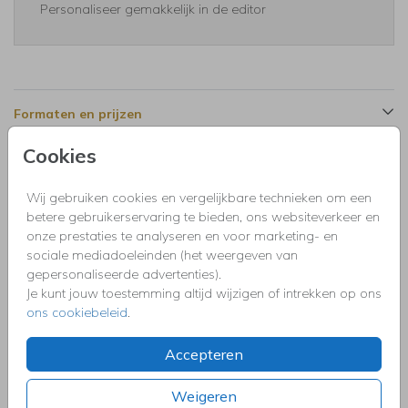
Personaliseer gemakkelijk in de editor
Formaten en prijzen
Cookies
Productinformatie
Wij gebruiken cookies en vergelijkbare technieken om een
betere gebruikerservaring te bieden, ons websiteverkeer en
Omschrijving
onze prestaties te analyseren en voor marketing- en
Uitnodiging kinderfeestje voor een jongen met mintgroene
sociale mediadoeleinden (het weergeven van
waterverf, foto en ballon 4 jaar. Geen folie!
gepersonaliseerde advertenties).
Je kunt jouw toestemming altijd wijzigen of intrekken op ons
ons cookiebeleid
.
Collectie
Uitnodigingen kinderfeestje, doopfeest, babyshower,
Accepteren
communie, geslaagd, high tea, housewarming, jubileum,
kerstdiner, pensioen, save the dat, tuinfeest, BBQ of verjaardag.
Weigeren