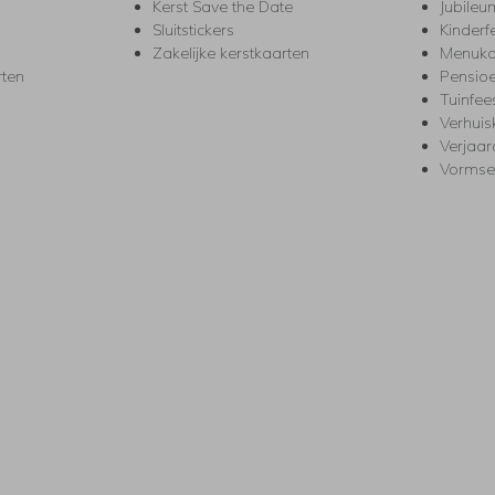
Kerst Save the Date
Jubileu
Sluitstickers
Kinderf
Zakelijke kerstkaarten
Menuka
rten
Pensio
Tuinfee
Verhuis
Verjaa
Vormse
s