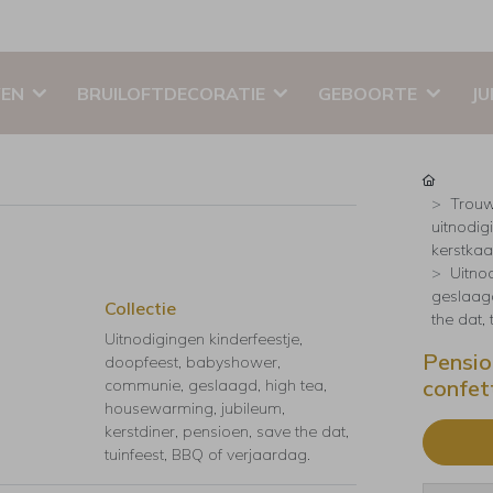
EN
BRUILOFTDECORATIE
GEBOORTE
JU
Trouw
uitnodig
kerstkaar
Uitno
geslaagd
Collectie
the dat,
Uitnodigingen kinderfeestje,
Pensio
doopfeest, babyshower,
confet
communie, geslaagd, high tea,
housewarming, jubileum,
kerstdiner, pensioen, save the dat,
tuinfeest, BBQ of verjaardag.