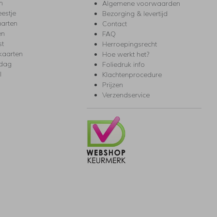
m
Algemene voorwaarden
eestje
Bezorging & levertijd
arten
Contact
en
FAQ
st
Herroepingsrecht
kaarten
Hoe werkt het?
rdag
Foliedruk info
l
Klachtenprocedure
Prijzen
Verzendservice