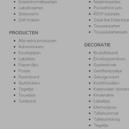
Kraamborrelkaartjes
Naamkaartjes
Labelkaarten
Pocketfold sets
Stansvorm
RSVP kaartjes
Zelf maken
Save the Date kaa
Trouwkaarten
Trouwkaartensets
PRODUCTEN
Alle extra producten
DECORATIE
Adresstickers
Enveloppen
Bruiloftsbord
Labeltjes
Enveloppendoos
Paperclips
Gastenboek
Poster
Geloftenboekje
Raambord
Getuige kaart
Sluitstickers
Kaarthouders
Tegeltje
Katerwater sticker
Touwtjes
Kinderakte
Tuinbord
Labeltjes
Memorybox
Tafelnummer
Tafelschikking
Tegeltje