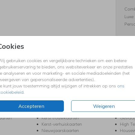
Comb
Luxe 
Perso
Cookies
Formaten
Wij gebruiken cookies en vergelijkbare technieken om een betere
gebruikerservaring te bieden, ons websiteverkeer en onze prestaties
te analyseren en voor marketing- en sociale mediadoeleinden (het
weergeven van gepersonaliseerde advertenties).
KERST
FEEST
Je kunt jouw toestemming altijd wijzigen of intrekken op ons
ons
cookiebeleid
.
Kerstkaarten
Babys
s
Kerstborrel uitnodigingen
Bedank
ten
Kerstdiner uitnodigingen
Commu
Accepteren
Weigeren
Kerstmenukaarten
Doopse
aarten
Kerst trouwkaarten
Geslaa
Kerst-verhuiskaarten
High T
Nieuwjaarskaarten
House