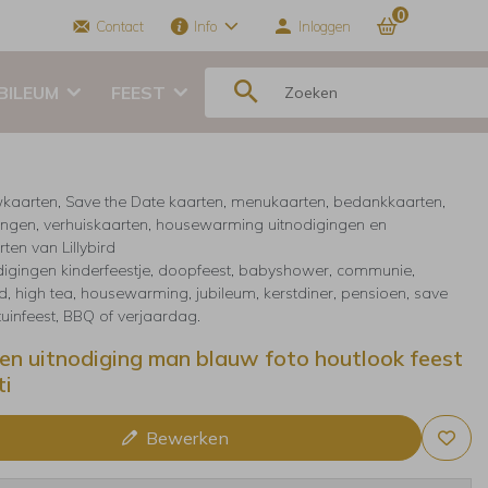
0
Contact
Info
Inloggen
BILEUM
FEEST
kaarten, Save the Date kaarten, menukaarten, bedankkaarten,
ingen, verhuiskaarten, housewarming uitnodigingen en
ten van Lillybird
digingen kinderfeestje, doopfeest, babyshower, communie,
, high tea, housewarming, jubileum, kerstdiner, pensioen, save
 tuinfeest, BBQ of verjaardag.
en uitnodiging man blauw foto houtlook feest
ti
Bewerken