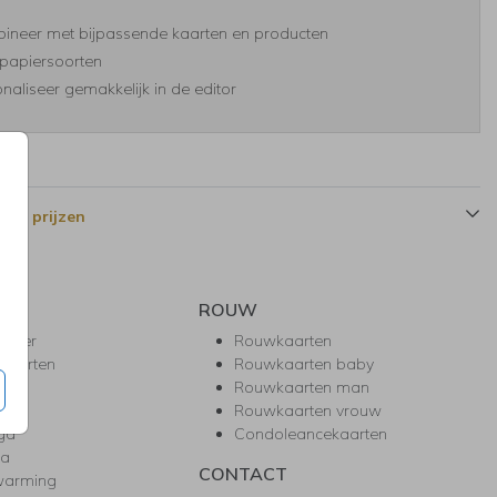
ineer met bijpassende kaarten en producten
papiersoorten
naliseer gemakkelijk in de editor
 en prijzen
ROUW
hower
Rouwkaarten
kaarten
Rouwkaarten baby
nie
Rouwkaarten man
l
Rouwkaarten vrouw
gd
Condoleancekaarten
ea
CONTACT
warming