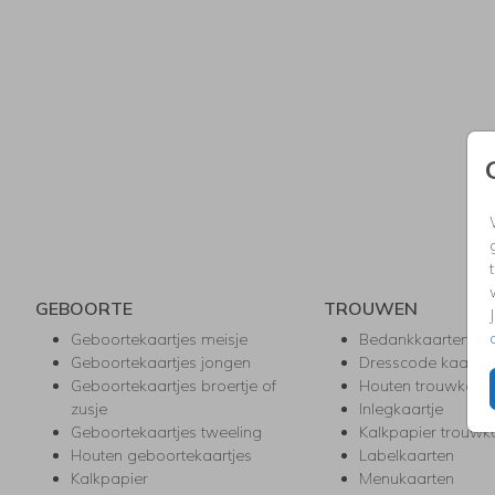
GEBOORTE
TROUWEN
Geboortekaartjes meisje
Bedankkaarten
Geboortekaartjes jongen
Dresscode kaartje
Geboortekaartjes broertje of
Houten trouwkaar
zusje
Inlegkaartje
Geboortekaartjes tweeling
Kalkpapier trouwk
Houten geboortekaartjes
Labelkaarten
Kalkpapier
Menukaarten