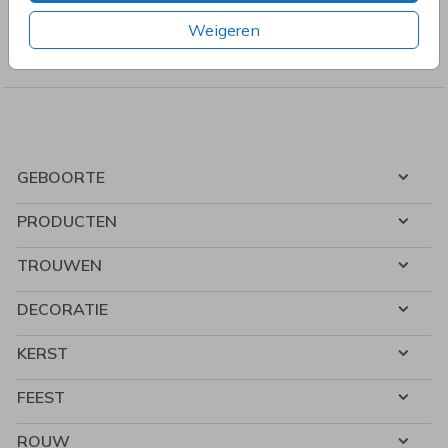
Uitnodigingen kinderfeestje, doopfeest, babyshower,
Weigeren
communie, geslaagd, high tea, housewarming, jubileum,
kerstdiner, pensioen, save the dat, tuinfeest, BBQ of verjaardag.
GEBOORTE
PRODUCTEN
TROUWEN
DECORATIE
KERST
FEEST
ROUW