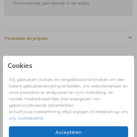
Personaliseer gemakkelijk in de editor
Formaten en prijzen
Productinformatie
Cookies
Omschrijving
Wij gebruiken cookies en vergelijkbare technieken om een
U bent op zoek naar de perfecte uitnodiging voor een 30e
betere gebruikerservaring te bieden, ons websiteverkeer en
verjaardagsfeest met een foods and drinks thema? Zoek
onze prestaties te analyseren en voor marketing- en
niet verder! Onze uitnodiging verjaardag 30 jaar foods and
sociale mediadoeleinden (het weergeven van
drinks hoogglans blauw is precies wat u nodig heeft. Met
gepersonaliseerde advertenties).
moderne typografie in blauw en groen, is deze uitnodiging
Je kunt jouw toestemming altijd wijzigen of intrekken op ons
Toon meer
stijlvol en trendy.
ons cookiebeleid
.
Accepteren
Collectie