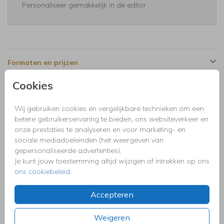
Personaliseer gemakkelijk in de editor
Formaten en prijzen
Cookies
Productinformatie
Wij gebruiken cookies en vergelijkbare technieken om een
betere gebruikerservaring te bieden, ons websiteverkeer en
Omschrijving
onze prestaties te analyseren en voor marketing- en
Uitnodiging verjaardag zwart 40 jaar met foto's, ballonnen
sociale mediadoeleinden (het weergeven van
en goudfolie.
gepersonaliseerde advertenties).
Je kunt jouw toestemming altijd wijzigen of intrekken op ons
ons cookiebeleid
.
Collectie
Uitnodigingen kinderfeestje, doopfeest, babyshower,
Accepteren
communie, geslaagd, high tea, housewarming, jubileum,
kerstdiner, pensioen, save the dat, tuinfeest, BBQ of verjaardag.
Weigeren