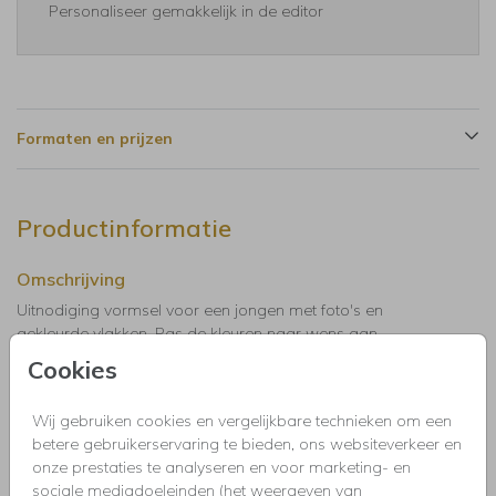
Personaliseer gemakkelijk in de editor
Formaten en prijzen
Productinformatie
Omschrijving
Uitnodiging vormsel voor een jongen met foto's en
gekleurde vlakken. Pas de kleuren naar wens aan.
Cookies
Collectie
Wij gebruiken cookies en vergelijkbare technieken om een
Uitnodigingen kinderfeestje, doopfeest, babyshower,
betere gebruikerservaring te bieden, ons websiteverkeer en
communie, geslaagd, high tea, housewarming, jubileum,
onze prestaties te analyseren en voor marketing- en
kerstdiner, pensioen, save the dat, tuinfeest, BBQ of verjaardag.
sociale mediadoeleinden (het weergeven van