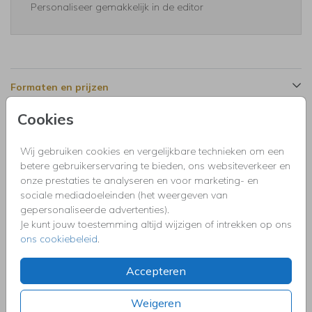
Personaliseer gemakkelijk in de editor
Formaten en prijzen
Cookies
Productinformatie
Wij gebruiken cookies en vergelijkbare technieken om een
betere gebruikerservaring te bieden, ons websiteverkeer en
Omschrijving
onze prestaties te analyseren en voor marketing- en
Tuinfeest BBQ uitnodiging verjaardag met kraft look, zwart
sociale mediadoeleinden (het weergeven van
wit tekst en slinger.
gepersonaliseerde advertenties).
Je kunt jouw toestemming altijd wijzigen of intrekken op ons
ons cookiebeleid
.
Collectie
Uitnodigingen kinderfeestje, doopfeest, babyshower,
Accepteren
communie, geslaagd, high tea, housewarming, jubileum,
kerstdiner, pensioen, save the dat, tuinfeest, BBQ of verjaardag.
Weigeren