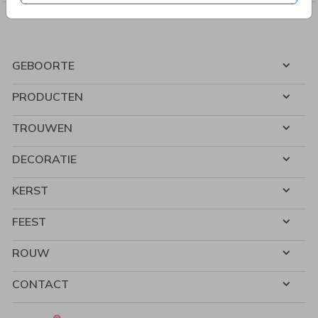
GEBOORTE
PRODUCTEN
TROUWEN
DECORATIE
KERST
FEEST
ROUW
CONTACT