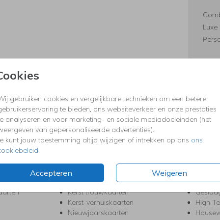
Comb
Luxe 
Perso
Cookies
Formaten
Wij gebruiken cookies en vergelijkbare technieken om een betere
gebruikerservaring te bieden, ons websiteverkeer en onze prestaties
te analyseren en voor marketing- en sociale mediadoeleinden (het
weergeven van gepersonaliseerde advertenties).
KERST
FEEST
Je kunt jouw toestemming altijd wijzigen of intrekken op ons
ons
cookiebeleid
.
Kerstkaarten
Babys
s
Kerstborrel uitnodigingen
Bedank
ten
Kerstdiner uitnodigingen
Commu
Accepteren
Weigeren
Kerstmenukaarten
Doopse
aarten
Kerst trouwkaarten
Geslaa
Kerst-verhuiskaarten
High T
Nieuwjaarskaarten
House