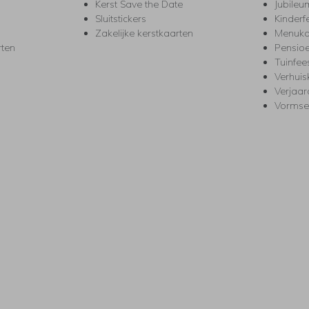
Kerst Save the Date
Jubileu
Sluitstickers
Kinderf
Zakelijke kerstkaarten
Menuka
rten
Pensio
Tuinfee
Verhuis
Verjaa
Vormse
s