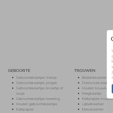
GEBOORTE
TROUWEN
Geboortekaartjes meisje
Bedankkaarten
Geboortekaartjes jongen
Dresscode kaartje
Geboortekaartjes broertje of
Houten trouwkaar
zusje
Inlegkaartje
Geboortekaartjes tweeling
Kalkpapier trouwk
Houten geboortekaartjes
Labelkaarten
Kalkpapier
Menukaarten