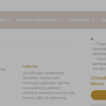
EN
BRUILOFTDECORATIE
GEBOORTE
JU
Trouw
uitnodig
kerstkaar
Uitno
geslaagd
Collectie
the dat,
urde
Uitnodigingen kinderfeestje,
Uitnod
doopfeest, babyshower,
blauw 
communie, geslaagd, high tea,
housewarming, jubileum,
kerstdiner, pensioen, save the dat,
tuinfeest, BBQ of verjaardag.