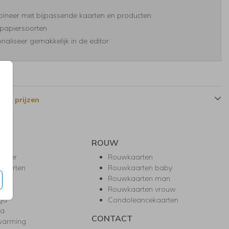
ineer met bijpassende kaarten en producten
papiersoorten
naliseer gemakkelijk in de editor
 en prijzen
ROUW
hower
Rouwkaarten
kaarten
Rouwkaarten baby
nie
Rouwkaarten man
l
Rouwkaarten vrouw
gd
Condoleancekaarten
ea
CONTACT
warming