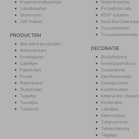
Kraamborrelkaartjes
Naamkaartjes
Labelkaarten
Pocketfold sets
Stansvorm
RSVP kaartjes
Zelf maken
Save the Date kaa
Trouwkaarten
Trouwkaartensets
PRODUCTEN
Alle extra producten
DECORATIE
Adresstickers
Enveloppen
Bruiloftsbord
Labeltjes
Enveloppendoos
Paperclips
Gastenboek
Poster
Geloftenboekje
Raambord
Getuige kaart
Sluitstickers
Kaarthouders
Tegeltje
Katerwater sticker
Touwtjes
Kinderakte
Tuinbord
Labeltjes
Memorybox
Tafelnummer
Tafelschikking
Tegeltje