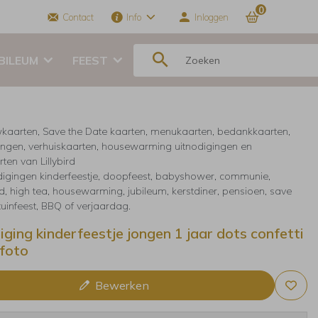
0
Contact
Info
Inloggen
BILEUM
FEEST
kaarten, Save the Date kaarten, menukaarten, bedankkaarten,
ingen, verhuiskaarten, housewarming uitnodigingen en
ten van Lillybird
digingen kinderfeestje, doopfeest, babyshower, communie,
, high tea, housewarming, jubileum, kerstdiner, pensioen, save
 tuinfeest, BBQ of verjaardag.
iging kinderfeestje jongen 1 jaar dots confetti
foto
Bewerken