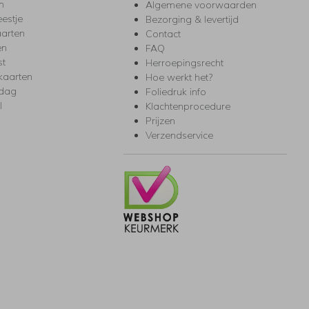
m
Algemene voorwaarden
eestje
Bezorging & levertijd
arten
Contact
en
FAQ
st
Herroepingsrecht
kaarten
Hoe werkt het?
rdag
Foliedruk info
l
Klachtenprocedure
Prijzen
Verzendservice