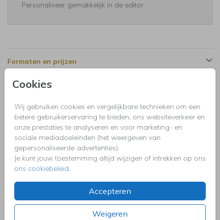
Personaliseer gemakkelijk in de editor
Formaten en prijzen
Cookies
Productinformatie
Wij gebruiken cookies en vergelijkbare technieken om een
betere gebruikerservaring te bieden, ons websiteverkeer en
Omschrijving
onze prestaties te analyseren en voor marketing- en
Uitnodiging kinderfeestje wit met zwarte sterren, labelprint
sociale mediadoeleinden (het weergeven van
kraft en holografische folie.
gepersonaliseerde advertenties).
Je kunt jouw toestemming altijd wijzigen of intrekken op ons
ons cookiebeleid
.
Collectie
Uitnodigingen kinderfeestje, doopfeest, babyshower,
Accepteren
communie, geslaagd, high tea, housewarming, jubileum,
kerstdiner, pensioen, save the dat, tuinfeest, BBQ of verjaardag.
Weigeren