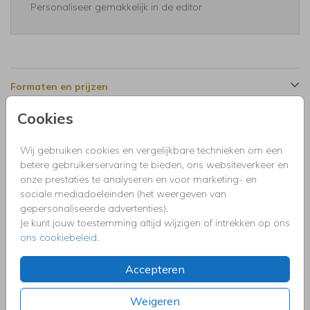
Personaliseer gemakkelijk in de editor
Formaten en prijzen
Cookies
Productinformatie
Wij gebruiken cookies en vergelijkbare technieken om een
betere gebruikerservaring te bieden, ons websiteverkeer en
Omschrijving
onze prestaties te analyseren en voor marketing- en
Uitnodiging verjaardag groen met 60 jaar, spetters en
sociale mediadoeleinden (het weergeven van
goudfolie. Pas de leeftijd naar wens aan!
gepersonaliseerde advertenties).
Je kunt jouw toestemming altijd wijzigen of intrekken op ons
ons cookiebeleid
.
Collectie
Uitnodigingen kinderfeestje, doopfeest, babyshower,
Accepteren
communie, geslaagd, high tea, housewarming, jubileum,
kerstdiner, pensioen, save the dat, tuinfeest, BBQ of verjaardag.
Weigeren