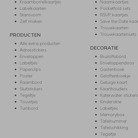
Kraamborrelkaartjes
Naamkaartjes
Labelkaarten
Pocketfold sets
Stansvorm
RSVP kaartjes
Zelf maken
Save the Date kaa
Trouwkaarten
Trouwkaartensets
PRODUCTEN
Alle extra producten
DECORATIE
Adresstickers
Enveloppen
Bruiloftsbord
Labeltjes
Enveloppendoos
Paperclips
Gastenboek
Poster
Geloftenboekje
Raambord
Getuige kaart
Sluitstickers
Kaarthouders
Tegeltje
Katerwater sticker
Touwtjes
Kinderakte
Tuinbord
Labeltjes
Memorybox
Tafelnummer
Tafelschikking
Tegeltje