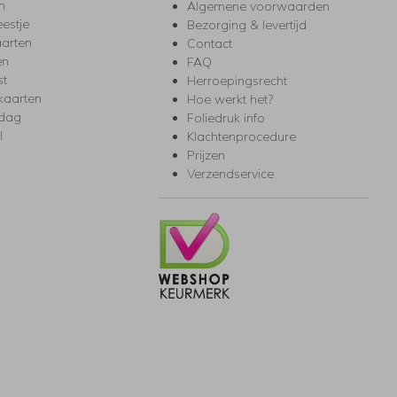
m
Algemene voorwaarden
eestje
Bezorging & levertijd
arten
Contact
en
FAQ
st
Herroepingsrecht
kaarten
Hoe werkt het?
rdag
Foliedruk info
l
Klachtenprocedure
Prijzen
Verzendservice