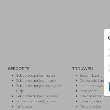
GEBOORTE
TROUWEN
Geboortekaartjes meisje
Bedankkaarten
Geboortekaartjes jongen
Dresscode kaartje
Geboortekaartjes broertje of
Houten trouwkaar
zusje
Inlegkaartje
Geboortekaartjes tweeling
Kalkpapier trouwk
Houten geboortekaartjes
Labelkaarten
Kalkpapier
Menukaarten