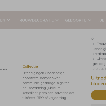
EN
TROUWDECORATIE
GEBOORTE
JUB
Trouw
uitnodig
kerstkaar
Uitno
geslaagd
Collectie
the dat,
ie en
Uitnodigingen kinderfeestje,
Uitnod
doopfeest, babyshower,
blader
communie, geslaagd, high tea,
housewarming, jubileum,
kerstdiner, pensioen, save the dat,
tuinfeest, BBQ of verjaardag.