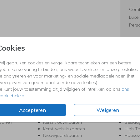
Comb
Luxe 
Perso
Cookies
Formaten
Wij gebruiken cookies en vergelijkbare technieken om een betere
gebruikerservaring te bieden, ons websiteverkeer en onze prestaties
te analyseren en voor marketing- en sociale mediadoeleinden (het
weergeven van gepersonaliseerde advertenties).
KERST
FEEST
Je kunt jouw toestemming altijd wijzigen of intrekken op ons
ons
cookiebeleid
.
Kerstkaarten
Babys
s
Kerstborrel uitnodigingen
Bedank
ten
Kerstdiner uitnodigingen
Commu
Accepteren
Weigeren
Kerstmenukaarten
Doopse
aarten
Kerst trouwkaarten
Geslaa
Kerst-verhuiskaarten
High T
Nieuwjaarskaarten
House