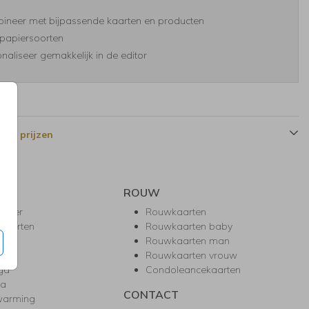
ineer met bijpassende kaarten en producten
papiersoorten
naliseer gemakkelijk in de editor
 en prijzen
ROUW
hower
Rouwkaarten
kaarten
Rouwkaarten baby
nie
Rouwkaarten man
l
Rouwkaarten vrouw
gd
Condoleancekaarten
ea
CONTACT
warming