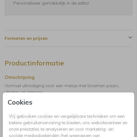
Personaliseer gemakkelijk in de editor
Formaten en prijzen
Productinformatie
Omschrijving
Vormsel uitnodiging voor een meisje met bloemen paars,
vlinders en lampjes.
Cookies
Collectie
Wij gebruiken cookies en vergelijkbare technieken om een
Uitnodigingen kinderfeestje, doopfeest, babyshower,
betere gebruikerservaring te bieden, ons websiteverkeer en
communie, geslaagd, high tea, housewarming, jubileum,
onze prestaties te analyseren en voor marketing- en
kerstdiner, pensioen, save the dat, tuinfeest, BBQ of verjaardag.
sociale mediadoeleinden (het weergeven van