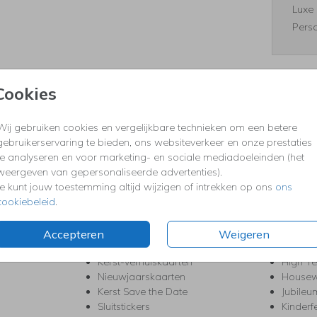
Luxe 
Perso
Cookies
Formaten
Wij gebruiken cookies en vergelijkbare technieken om een betere
gebruikerservaring te bieden, ons websiteverkeer en onze prestaties
te analyseren en voor marketing- en sociale mediadoeleinden (het
KERST
FEEST
weergeven van gepersonaliseerde advertenties).
Je kunt jouw toestemming altijd wijzigen of intrekken op ons
ons
Kerstkaarten
Babys
cookiebeleid
.
s
Kerstborrel uitnodigingen
Bedank
ten
Kerstdiner uitnodigingen
Commu
Kerstmenukaarten
Doopse
Accepteren
Weigeren
aarten
Kerst trouwkaarten
Geslaa
Kerst-verhuiskaarten
High T
Nieuwjaarskaarten
House
Kerst Save the Date
Jubileu
Sluitstickers
Kinderf