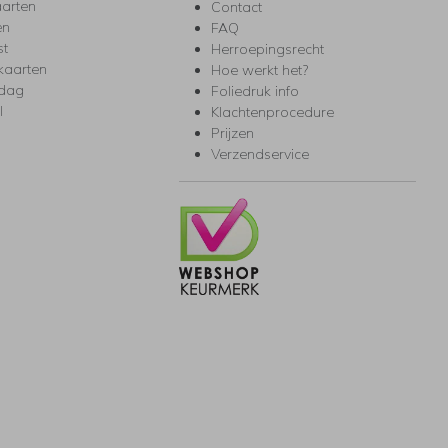
arten
Contact
en
FAQ
st
Herroepingsrecht
kaarten
Hoe werkt het?
rdag
Foliedruk info
l
Klachtenprocedure
Prijzen
Verzendservice