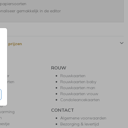
papiersoorten
naliseer gemakkelijk in de editor
 en prijzen
ROUW
hower
Rouwkaarten
kaarten
Rouwkaarten baby
nie
Rouwkaarten man
l
Rouwkaarten vrouw
gd
Condoleancekaarten
ea
CONTACT
warming
m
Algemene voorwaarden
eestje
Bezorging & levertijd