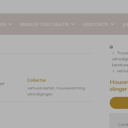
EN
BRUILOFTDECORATIE
GEBOORTE
JU
Trouw
uitnodig
kerstkaar
verhu
Collectie
Housew
ger
slinger
verhuiskaarten, housewarming
uitnodigingen
Comb