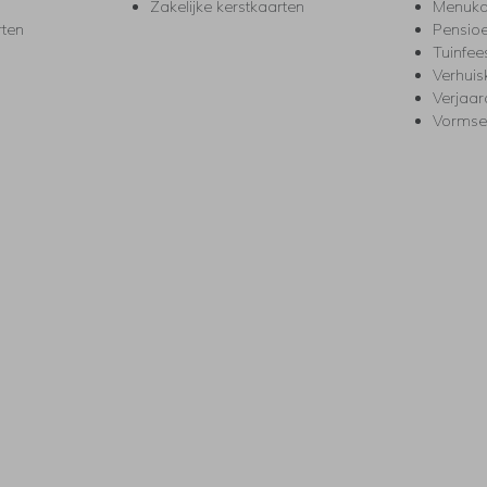
Zakelijke kerstkaarten
Menuka
rten
Pensio
Tuinfee
Verhuis
Verjaa
Vormse
s