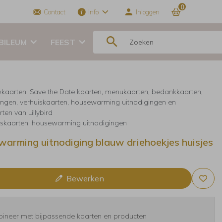
0
Contact
Info
Inloggen
BILEUM
FEEST
kaarten, Save the Date kaarten, menukaarten, bedankkaarten,
ingen, verhuiskaarten, housewarming uitnodigingen en
ten van Lillybird
iskaarten, housewarming uitnodigingen
arming uitnodiging blauw driehoekjes huisjes
Bewerken
ineer met bijpassende kaarten en producten