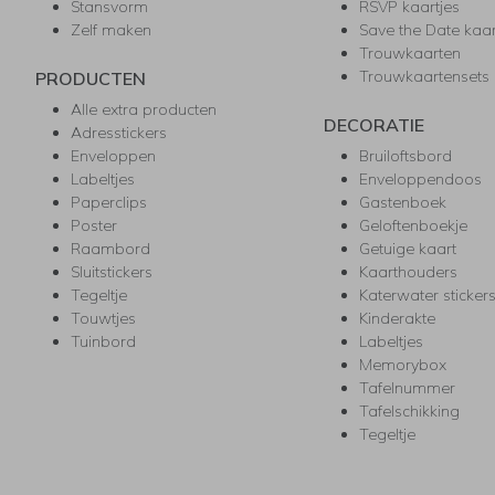
Stansvorm
RSVP kaartjes
Zelf maken
Save the Date kaa
Trouwkaarten
Trouwkaartensets
PRODUCTEN
Alle extra producten
DECORATIE
Adresstickers
Enveloppen
Bruiloftsbord
Labeltjes
Enveloppendoos
Paperclips
Gastenboek
Poster
Geloftenboekje
Raambord
Getuige kaart
Sluitstickers
Kaarthouders
Tegeltje
Katerwater sticker
Touwtjes
Kinderakte
Tuinbord
Labeltjes
Memorybox
Tafelnummer
Tafelschikking
Tegeltje