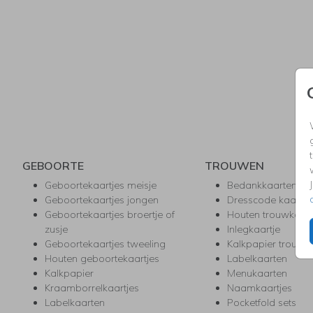
GEBOORTE
TROUWEN
Geboortekaartjes meisje
Bedankkaarten
Geboortekaartjes jongen
Dresscode kaartje
Geboortekaartjes broertje of
Houten trouwkaar
zusje
Inlegkaartje
Geboortekaartjes tweeling
Kalkpapier trouwk
Houten geboortekaartjes
Labelkaarten
Kalkpapier
Menukaarten
Kraamborrelkaartjes
Naamkaartjes
Labelkaarten
Pocketfold sets