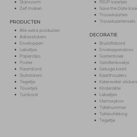
Stansvorm
RSVP kaartjes
Zelf maken
Save the Date kaa
Trouwkaarten
Trouwkaartensets
PRODUCTEN
Alle extra producten
DECORATIE
Adresstickers
Enveloppen
Bruiloftsbord
Labeltjes
Enveloppendoos
Paperclips
Gastenboek
Poster
Geloftenboekje
Raambord
Getuige kaart
Sluitstickers
Kaarthouders
Tegeltje
Katerwater sticker
Touwtjes
Kinderakte
Tuinbord
Labeltjes
Memorybox
Tafelnummer
Tafelschikking
Tegeltje