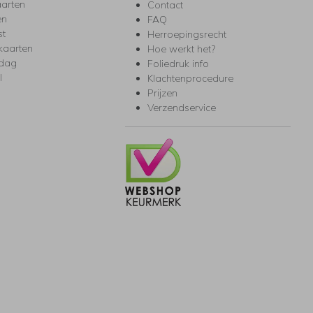
arten
Contact
en
FAQ
st
Herroepingsrecht
kaarten
Hoe werkt het?
rdag
Foliedruk info
l
Klachtenprocedure
Prijzen
Verzendservice