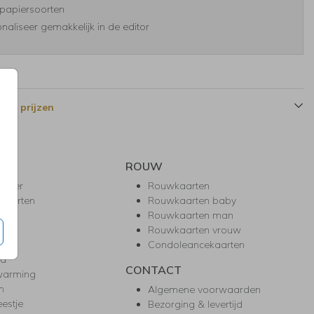
papiersoorten
naliseer gemakkelijk in de editor
 en prijzen
ROUW
hower
Rouwkaarten
kaarten
Rouwkaarten baby
nie
Rouwkaarten man
l
Rouwkaarten vrouw
gd
Condoleancekaarten
ea
CONTACT
warming
m
Algemene voorwaarden
eestje
Bezorging & levertijd