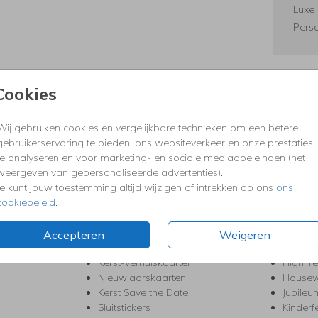
Luxe 
Perso
Cookies
Formaten
Wij gebruiken cookies en vergelijkbare technieken om een betere
gebruikerservaring te bieden, ons websiteverkeer en onze prestaties
te analyseren en voor marketing- en sociale mediadoeleinden (het
KERST
FEEST
weergeven van gepersonaliseerde advertenties).
Je kunt jouw toestemming altijd wijzigen of intrekken op ons
ons
Kerstkaarten
Babys
cookiebeleid
.
s
Kerstborrel uitnodigingen
Bedank
ten
Kerstdiner uitnodigingen
Commu
Kerstmenukaarten
Doopse
Accepteren
Weigeren
aarten
Kerst trouwkaarten
Geslaa
Kerst-verhuiskaarten
High T
Nieuwjaarskaarten
House
Kerst Save the Date
Jubileu
Sluitstickers
Kinderf