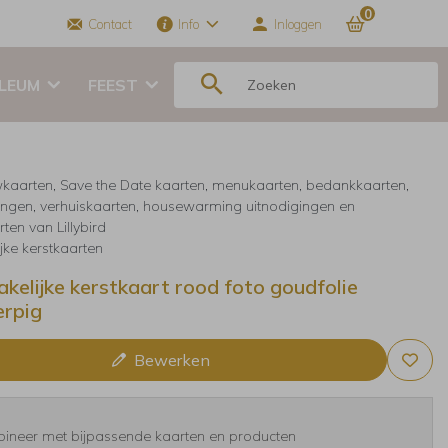
0
Contact
Info
Inloggen
ILEUM
FEEST
kaarten, Save the Date kaarten, menukaarten, bedankkaarten,
ingen, verhuiskaarten, housewarming uitnodigingen en
ten van Lillybird
jke kerstkaarten
akelijke kerstkaart rood foto goudfolie
rpig
Bewerken
ineer met bijpassende kaarten en producten