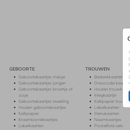
GEBOORTE
TROUWEN
Geboortekaartjes meisje
Bedankkaarten
Geboortekaartjes jongen
Dresscode kaartje
Geboortekaartjes broertje of
Houten trouwkaar
zusje
Inlegkaartje
Geboortekaartjes tweeling
Kalkpapier trouwk
Houten geboortekaartjes
Labelkaarten
Kalkpapier
Menukaarten
Kraamborrelkaartjes
Naamkaartjes
Labelkaarten
Pocketfold sets