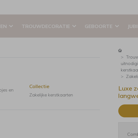
EN
TROUWDECORATIE
GEBOORTE
JUB
Trouw
uitnodig
kerstkaar
Zakeli
Collectie
Luxe z
pjes en
langwe
Zakelijke kerstkaarten
Comb