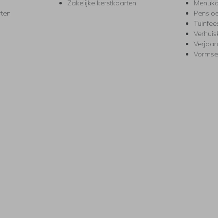
Zakelijke kerstkaarten
Menuka
rten
Pensio
Tuinfee
Verhuis
Verjaa
Vormse
s