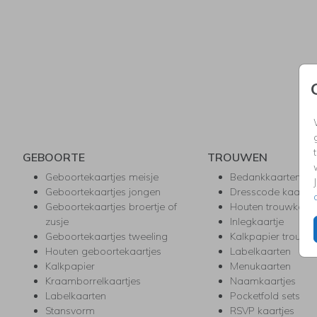
GEBOORTE
TROUWEN
Geboortekaartjes meisje
Bedankkaarten
Geboortekaartjes jongen
Dresscode kaartje
Geboortekaartjes broertje of
Houten trouwkaar
zusje
Inlegkaartje
Geboortekaartjes tweeling
Kalkpapier trouwk
Houten geboortekaartjes
Labelkaarten
Kalkpapier
Menukaarten
Kraamborrelkaartjes
Naamkaartjes
Labelkaarten
Pocketfold sets
Stansvorm
RSVP kaartjes