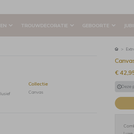
EN
TROUWDECORATIE
GEBOORTE
JUB
Ext
Canvas
€ 42,9
Collectie
Deze p
Canvas
lusief
Comb
Luxe 