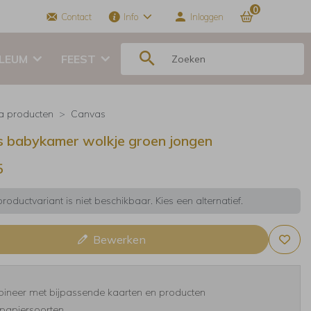
0
Contact
Info
Inloggen
ILEUM
FEEST
ra producten
Canvas
 babykamer wolkje groen jongen
5
roductvariant is niet beschikbaar. Kies een alternatief.
Bewerken
ineer met bijpassende kaarten en producten
papiersoorten