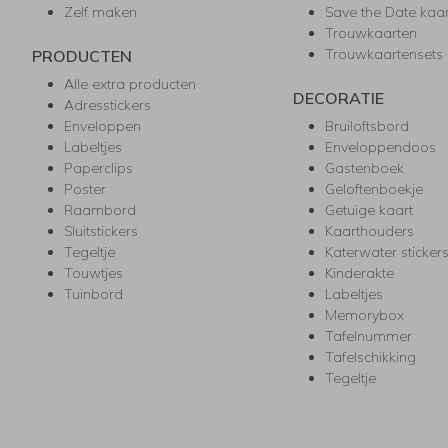
Zelf maken
Save the Date kaa
Trouwkaarten
Trouwkaartensets
PRODUCTEN
Alle extra producten
DECORATIE
Adresstickers
Enveloppen
Bruiloftsbord
Labeltjes
Enveloppendoos
Paperclips
Gastenboek
Poster
Geloftenboekje
Raambord
Getuige kaart
Sluitstickers
Kaarthouders
Tegeltje
Katerwater sticker
Touwtjes
Kinderakte
Tuinbord
Labeltjes
Memorybox
Tafelnummer
Tafelschikking
Tegeltje