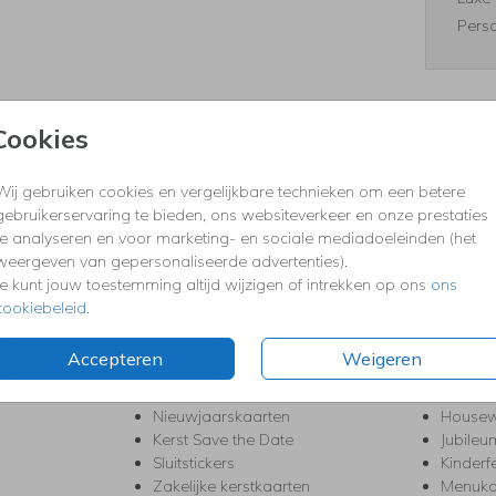
Perso
Cookies
Prijzen
Wij gebruiken cookies en vergelijkbare technieken om een betere
gebruikerservaring te bieden, ons websiteverkeer en onze prestaties
te analyseren en voor marketing- en sociale mediadoeleinden (het
KERST
FEEST
weergeven van gepersonaliseerde advertenties).
Kerstkaarten
Babys
Je kunt jouw toestemming altijd wijzigen of intrekken op ons
ons
s
Kerstborrel uitnodigingen
Bedank
cookiebeleid
.
ten
Kerstdiner uitnodigingen
Commu
Kerstmenukaarten
Doopse
Accepteren
Weigeren
aarten
Kerst trouwkaarten
Geslaa
Kerst-verhuiskaarten
High T
Nieuwjaarskaarten
House
Kerst Save the Date
Jubileu
Sluitstickers
Kinderf
Zakelijke kerstkaarten
Menuka