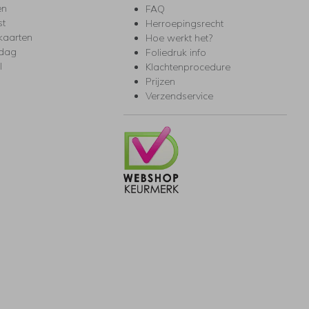
en
FAQ
st
Herroepingsrecht
kaarten
Hoe werkt het?
rdag
Foliedruk info
l
Klachtenprocedure
Prijzen
Verzendservice