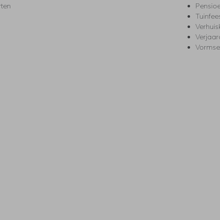
rten
Pensio
Tuinfee
Verhuis
Verjaa
Vormse
s