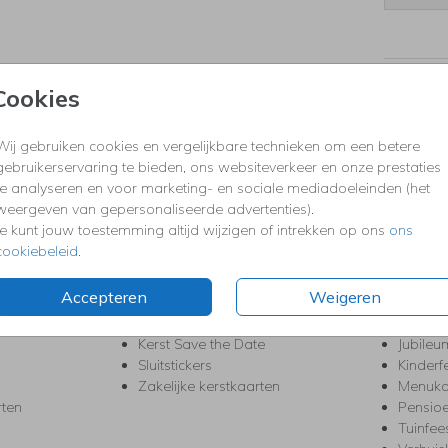
Prijzen
Cookies
Wij gebruiken cookies en vergelijkbare technieken om een betere
gebruikerservaring te bieden, ons websiteverkeer en onze prestaties
KERST
FEEST
te analyseren en voor marketing- en sociale mediadoeleinden (het
Kerstkaarten
Babys
weergeven van gepersonaliseerde advertenties).
s
Kerstborrel uitnodigingen
Bedank
Je kunt jouw toestemming altijd wijzigen of intrekken op ons
ons
ten
Kerstdiner uitnodigingen
Commu
cookiebeleid
.
Kerstmenukaarten
Doopse
aarten
Kerst trouwkaarten
Geslaa
Accepteren
Weigeren
Kerst-verhuiskaarten
High T
Nieuwjaarskaarten
House
Kerst Save the Date
Jubileu
Sluitstickers
Kinderf
Zakelijke kerstkaarten
Menuka
rten
Pensio
Tuinfee