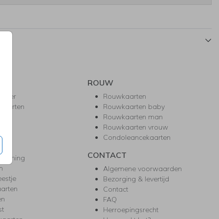
ROUW
hower
Rouwkaarten
kaarten
Rouwkaarten baby
nie
Rouwkaarten man
l
Rouwkaarten vrouw
gd
Condoleancekaarten
ea
CONTACT
warming
m
Algemene voorwaarden
eestje
Bezorging & levertijd
arten
Contact
en
FAQ
st
Herroepingsrecht