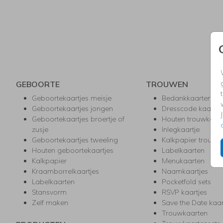
GEBOORTE
TROUWEN
Geboortekaartjes meisje
Bedankkaarten
Geboortekaartjes jongen
Dresscode kaartje
Geboortekaartjes broertje of
Houten trouwkaar
zusje
Inlegkaartje
Geboortekaartjes tweeling
Kalkpapier trouwk
Houten geboortekaartjes
Labelkaarten
Kalkpapier
Menukaarten
Kraamborrelkaartjes
Naamkaartjes
Labelkaarten
Pocketfold sets
Stansvorm
RSVP kaartjes
Zelf maken
Save the Date kaa
Trouwkaarten