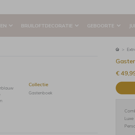
EN
BRUILOFTDECORATIE
GEBOORTE
JU
Ext
Gasten
€ 49,9
Collectie
erblauw
Gastenboek
e
en
Comb
Luxe 
Perso