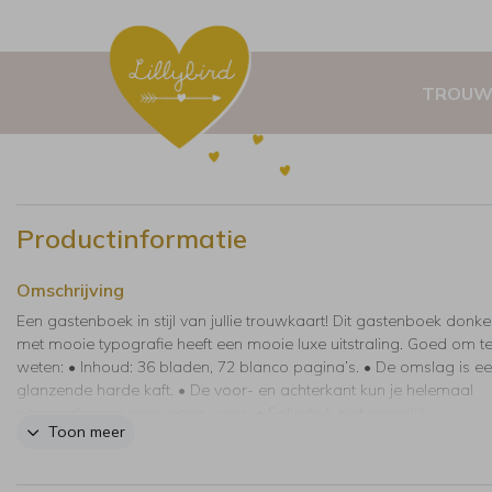
TROUW
Productinformatie
Omschrijving
Een gastenboek in stijl van jullie trouwkaart! Dit gastenboek donk
met mooie typografie heeft een mooie luxe uitstraling. Goed om t
weten: • Inhoud: 36 bladen, 72 blanco pagina’s. • De omslag is e
glanzende harde kaft. • De voor- en achterkant kun je helemaal
personaliseren naar eigen wens. • Foliedruk niet mogelijk.
Toon meer