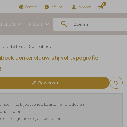
0
Contact
Info
Inloggen
BILEUM
FEEST
ra producten
Gastenboek
boek donkerblauw stijlvol typografie
9
Bewerken
ineer met bijpassende kaarten en producten
papiersoorten
naliseer gemakkelijk in de editor