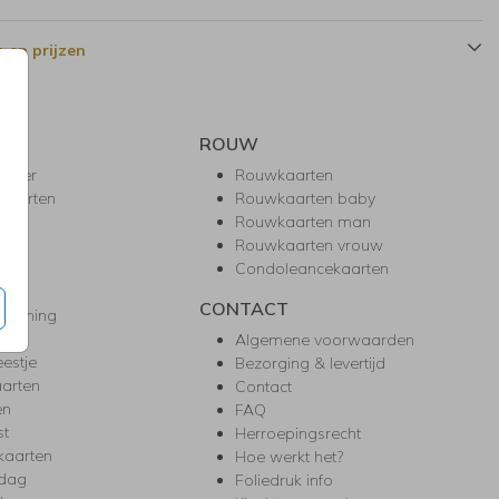
 en prijzen
ROUW
hower
Rouwkaarten
kaarten
Rouwkaarten baby
nie
Rouwkaarten man
l
Rouwkaarten vrouw
gd
Condoleancekaarten
ea
CONTACT
warming
m
Algemene voorwaarden
eestje
Bezorging & levertijd
arten
Contact
en
FAQ
st
Herroepingsrecht
kaarten
Hoe werkt het?
rdag
Foliedruk info