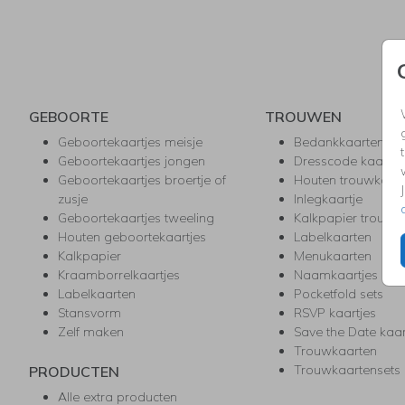
GEBOORTE
TROUWEN
Geboortekaartjes meisje
Bedankkaarten
Geboortekaartjes jongen
Dresscode kaartje
Geboortekaartjes broertje of
Houten trouwkaar
zusje
Inlegkaartje
Geboortekaartjes tweeling
Kalkpapier trouwk
Houten geboortekaartjes
Labelkaarten
Kalkpapier
Menukaarten
Kraamborrelkaartjes
Naamkaartjes
Labelkaarten
Pocketfold sets
Stansvorm
RSVP kaartjes
Zelf maken
Save the Date kaa
Trouwkaarten
Trouwkaartensets
PRODUCTEN
Alle extra producten