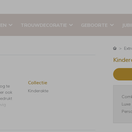
EN
TROUWDECORATIE
GEBOORTE
JUB
Ext
Kindera
Collectie
nog te
Kinderakte
 er ook
Comb
Gedrukt
Luxe 
evig
Perso