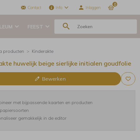
0
Contact
Info
Inloggen
ILEUM
FEEST
ra producten
Kinderakte
kte huwelijk beige sierlijke initialen goudfolie
Bewerken
ineer met bijpassende kaarten en producten
papiersoorten
naliseer gemakkelijk in de editor