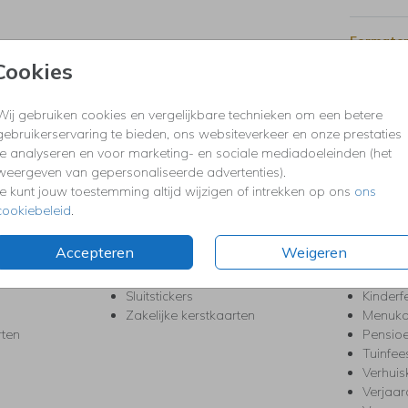
Formaten
Cookies
Wij gebruiken cookies en vergelijkbare technieken om een betere
KERST
FEEST
gebruikerservaring te bieden, ons websiteverkeer en onze prestaties
Kerstkaarten
Babys
te analyseren en voor marketing- en sociale mediadoeleinden (het
s
Kerstborrel uitnodigingen
Bedank
weergeven van gepersonaliseerde advertenties).
ten
Kerstdiner uitnodigingen
Commu
Je kunt jouw toestemming altijd wijzigen of intrekken op ons
ons
Kerstmenukaarten
Doopse
cookiebeleid
.
aarten
Kerst trouwkaarten
Geslaa
Kerst-verhuiskaarten
High T
Accepteren
Weigeren
Nieuwjaarskaarten
House
Kerst Save the Date
Jubileu
Sluitstickers
Kinderf
Zakelijke kerstkaarten
Menuka
rten
Pensio
Tuinfee
Verhuis
Verjaa