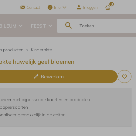
0
Contact
Info
Inloggen
BILEUM
FEEST
ra producten
Kinderakte
akte huwelijk geel bloemen
Bewerken
ineer met bijpassende kaarten en producten
papiersoorten
naliseer gemakkelijk in de editor