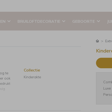
EN
BRUILOFTDECORATIE
GEBOORTE
JU
Ext
Kinder
Collectie
nog te
Kinderakte
 er ook
Comb
Gedrukt
Luxe 
evig
Perso