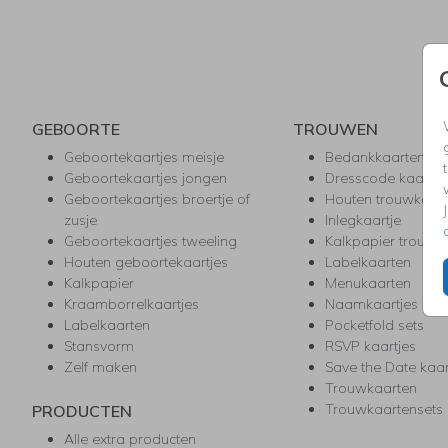
GEBOORTE
TROUWEN
Geboortekaartjes meisje
Bedankkaarten
Geboortekaartjes jongen
Dresscode kaartje
Geboortekaartjes broertje of
Houten trouwkaar
zusje
Inlegkaartje
Geboortekaartjes tweeling
Kalkpapier trouwk
Houten geboortekaartjes
Labelkaarten
Kalkpapier
Menukaarten
Kraamborrelkaartjes
Naamkaartjes
Labelkaarten
Pocketfold sets
Stansvorm
RSVP kaartjes
Zelf maken
Save the Date kaa
Trouwkaarten
Trouwkaartensets
PRODUCTEN
Alle extra producten