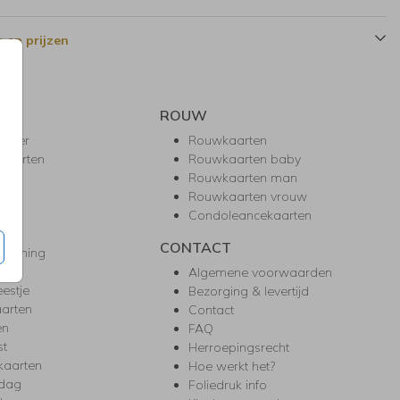
 en prijzen
ROUW
hower
Rouwkaarten
kaarten
Rouwkaarten baby
nie
Rouwkaarten man
l
Rouwkaarten vrouw
gd
Condoleancekaarten
ea
CONTACT
warming
m
Algemene voorwaarden
eestje
Bezorging & levertijd
arten
Contact
en
FAQ
st
Herroepingsrecht
kaarten
Hoe werkt het?
rdag
Foliedruk info