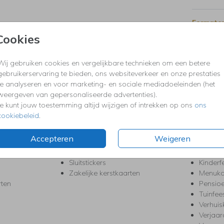
Formaten
Cookies
Wij gebruiken cookies en vergelijkbare technieken om een betere
KERST
FEEST
gebruikerservaring te bieden, ons websiteverkeer en onze prestaties
Kerstkaarten
Babys
te analyseren en voor marketing- en sociale mediadoeleinden (het
s
Kerstborrel uitnodigingen
Bedank
weergeven van gepersonaliseerde advertenties).
ten
Kerstdiner uitnodigingen
Commu
Je kunt jouw toestemming altijd wijzigen of intrekken op ons
ons
Kerstmenukaarten
Doopse
cookiebeleid
.
aarten
Kerst trouwkaarten
Geslaa
Kerst-verhuiskaarten
High T
Accepteren
Weigeren
Nieuwjaarskaarten
House
Kerst Save the Date
Jubileu
Sluitstickers
Kinderf
Zakelijke kerstkaarten
Menuka
rten
Pensio
Tuinfee
Verhuis
Verjaa