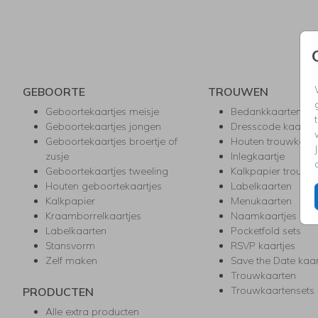
GEBOORTE
TROUWEN
Geboortekaartjes meisje
Bedankkaarten
Geboortekaartjes jongen
Dresscode kaartje
Geboortekaartjes broertje of
Houten trouwkaar
zusje
Inlegkaartje
Geboortekaartjes tweeling
Kalkpapier trouwk
Houten geboortekaartjes
Labelkaarten
Kalkpapier
Menukaarten
Kraamborrelkaartjes
Naamkaartjes
Labelkaarten
Pocketfold sets
Stansvorm
RSVP kaartjes
Zelf maken
Save the Date kaa
Trouwkaarten
Trouwkaartensets
PRODUCTEN
Alle extra producten