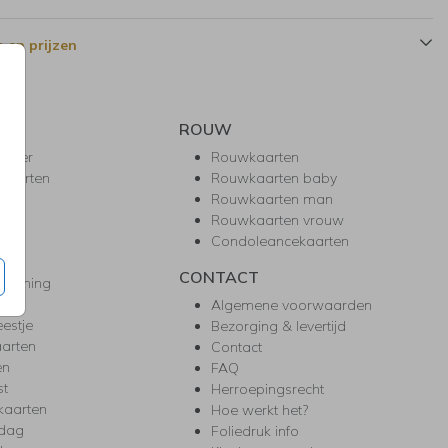
 en prijzen
ROUW
hower
Rouwkaarten
kaarten
Rouwkaarten baby
nie
Rouwkaarten man
l
Rouwkaarten vrouw
gd
Condoleancekaarten
ea
CONTACT
warming
m
Algemene voorwaarden
eestje
Bezorging & levertijd
arten
Contact
en
FAQ
st
Herroepingsrecht
kaarten
Hoe werkt het?
rdag
Foliedruk info