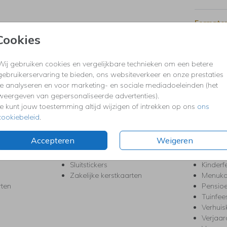
Formaten
Cookies
Wij gebruiken cookies en vergelijkbare technieken om een betere
KERST
FEEST
gebruikerservaring te bieden, ons websiteverkeer en onze prestaties
Kerstkaarten
Babys
te analyseren en voor marketing- en sociale mediadoeleinden (het
s
Kerstborrel uitnodigingen
Bedank
weergeven van gepersonaliseerde advertenties).
ten
Kerstdiner uitnodigingen
Commu
Je kunt jouw toestemming altijd wijzigen of intrekken op ons
ons
Kerstmenukaarten
Doopse
cookiebeleid
.
aarten
Kerst trouwkaarten
Geslaa
Kerst-verhuiskaarten
High T
Accepteren
Weigeren
Nieuwjaarskaarten
House
Kerst Save the Date
Jubileu
Sluitstickers
Kinderf
Zakelijke kerstkaarten
Menuka
rten
Pensio
Tuinfee
Verhuis
Verjaa