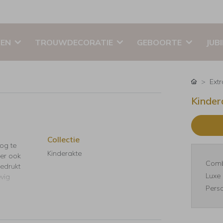
EN
TROUWDECORATIE
GEBOORTE
JUB
Ext
Kinder
Collectie
nog te
Kinderakte
 er ook
Comb
Gedrukt
Luxe 
evig
Perso