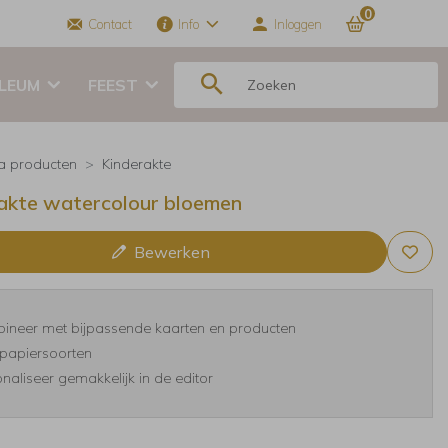
0
Contact
Info
Inloggen
ILEUM
FEEST
ra producten
Kinderakte
akte watercolour bloemen
Bewerken
ineer met bijpassende kaarten en producten
papiersoorten
naliseer gemakkelijk in de editor