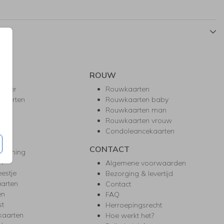
ROUW
hower
Rouwkaarten
kaarten
Rouwkaarten baby
nie
Rouwkaarten man
l
Rouwkaarten vrouw
gd
Condoleancekaarten
ea
CONTACT
warming
m
Algemene voorwaarden
eestje
Bezorging & levertijd
arten
Contact
en
FAQ
st
Herroepingsrecht
kaarten
Hoe werkt het?