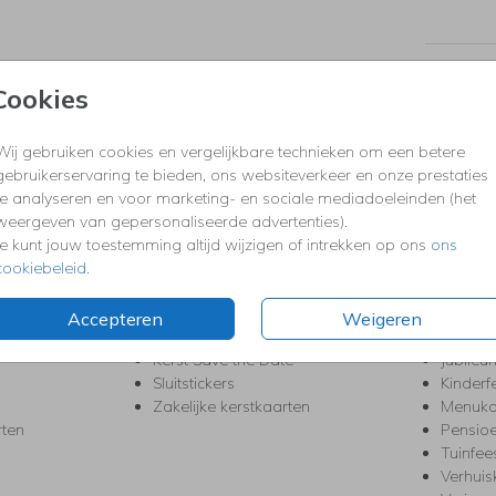
Prijzen
Cookies
Wij gebruiken cookies en vergelijkbare technieken om een betere
KERST
FEEST
gebruikerservaring te bieden, ons websiteverkeer en onze prestaties
Kerstkaarten
Babys
te analyseren en voor marketing- en sociale mediadoeleinden (het
s
Kerstborrel uitnodigingen
Bedank
weergeven van gepersonaliseerde advertenties).
ten
Kerstdiner uitnodigingen
Commu
Je kunt jouw toestemming altijd wijzigen of intrekken op ons
ons
Kerstmenukaarten
Doopse
cookiebeleid
.
aarten
Kerst trouwkaarten
Geslaa
Kerst-verhuiskaarten
High T
Accepteren
Weigeren
Nieuwjaarskaarten
House
Kerst Save the Date
Jubileu
Sluitstickers
Kinderf
Zakelijke kerstkaarten
Menuka
rten
Pensio
Tuinfee
Verhuis