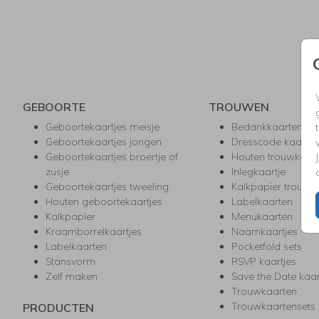
GEBOORTE
TROUWEN
Geboortekaartjes meisje
Bedankkaarten
Geboortekaartjes jongen
Dresscode kaartje
Geboortekaartjes broertje of
Houten trouwkaar
zusje
Inlegkaartje
Geboortekaartjes tweeling
Kalkpapier trouwk
Houten geboortekaartjes
Labelkaarten
Kalkpapier
Menukaarten
Kraamborrelkaartjes
Naamkaartjes
Labelkaarten
Pocketfold sets
Stansvorm
RSVP kaartjes
Zelf maken
Save the Date kaa
Trouwkaarten
Trouwkaartensets
PRODUCTEN