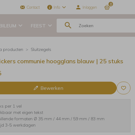
0
Contact
Info
Inloggen
BILEUM
FEEST
ra producten
Sluitzegels
tickers communie hoogglans blauw | 25 stuks
5
Bewerken
ks per 1 vel
kbaar met eigen tekst
hillende formaten Ø 35 mm / 44 mm / 59 mm / 83 mm
tijd 3-5 werkdagen