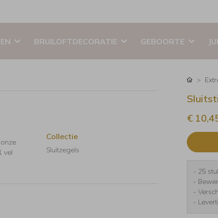
EN
BRUILOFTDECORATIE
GEBOORTE
JU
Ext
Sluits
€ 10,4
Collectie
n onze
Sluitzegels
1 vel
- 25 stu
- Bewer
- Versc
- Lever