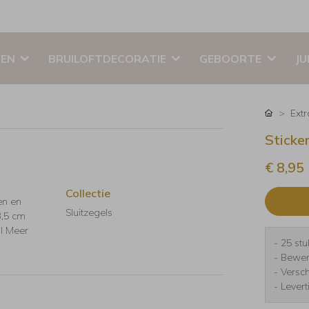
EN
BRUILOFTDECORATIE
GEBOORTE
JU
Ext
Sticke
€ 8,95
Collectie
en en
Sluitzegels
3,5 cm
al Meer
- 25 stu
- Bewer
- Versc
- Lever