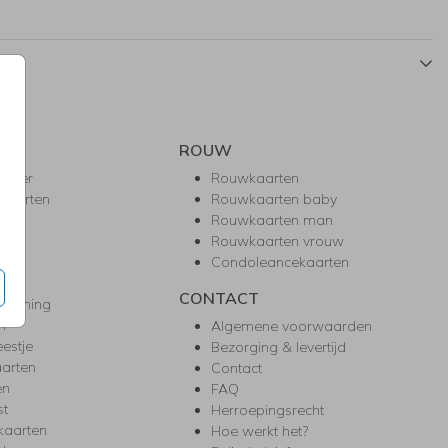
ROUW
hower
Rouwkaarten
kaarten
Rouwkaarten baby
nie
Rouwkaarten man
l
Rouwkaarten vrouw
gd
Condoleancekaarten
ea
CONTACT
warming
m
Algemene voorwaarden
eestje
Bezorging & levertijd
arten
Contact
en
FAQ
st
Herroepingsrecht
kaarten
Hoe werkt het?