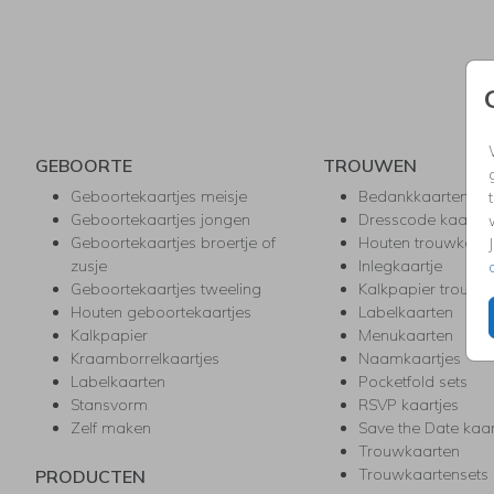
GEBOORTE
TROUWEN
Geboortekaartjes meisje
Bedankkaarten
Geboortekaartjes jongen
Dresscode kaartje
Geboortekaartjes broertje of
Houten trouwkaar
zusje
Inlegkaartje
Geboortekaartjes tweeling
Kalkpapier trouwk
Houten geboortekaartjes
Labelkaarten
Kalkpapier
Menukaarten
Kraamborrelkaartjes
Naamkaartjes
Labelkaarten
Pocketfold sets
Stansvorm
RSVP kaartjes
Zelf maken
Save the Date kaa
Trouwkaarten
Trouwkaartensets
PRODUCTEN