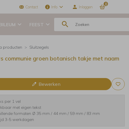
0
Contact
Info
Inloggen
BILEUM
FEEST
ra producten
Sluitzegels
rs communie groen botanisch takje met naam
Bewerken
ks per 1 vel
kbaar met eigen tekst
hillende formaten Ø 35 mm / 44 mm / 59 mm / 83 mm
tijd 3-5 werkdagen