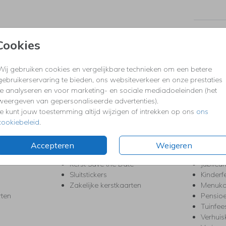
Prijzen
Cookies
Wij gebruiken cookies en vergelijkbare technieken om een betere
KERST
FEEST
gebruikerservaring te bieden, ons websiteverkeer en onze prestaties
Kerstkaarten
Babys
te analyseren en voor marketing- en sociale mediadoeleinden (het
s
Kerstborrel uitnodigingen
Bedank
weergeven van gepersonaliseerde advertenties).
ten
Kerstdiner uitnodigingen
Commu
Je kunt jouw toestemming altijd wijzigen of intrekken op ons
ons
Kerstmenukaarten
Doopse
cookiebeleid
.
aarten
Kerst trouwkaarten
Geslaa
Kerst-verhuiskaarten
High T
Accepteren
Weigeren
Nieuwjaarskaarten
House
Kerst Save the Date
Jubileu
Sluitstickers
Kinderf
Zakelijke kerstkaarten
Menuka
rten
Pensio
Tuinfee
Verhuis