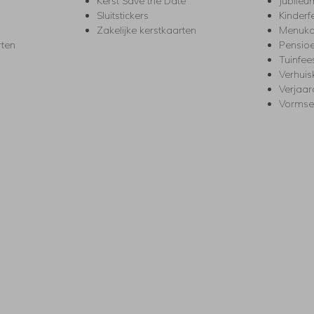
Kerst Save the Date
Jubileu
Sluitstickers
Kinderf
Zakelijke kerstkaarten
Menuka
rten
Pensio
Tuinfee
Verhuis
Verjaa
Vormse
s