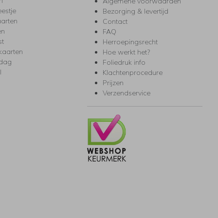
m
Algemene voorwaarden
eestje
Bezorging & levertijd
arten
Contact
en
FAQ
st
Herroepingsrecht
kaarten
Hoe werkt het?
rdag
Foliedruk info
l
Klachtenprocedure
Prijzen
Verzendservice