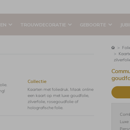
EN
TROUWDECORATIE
GEBOORTE
JUB
Foli
Kaart
zilverfol
Commun
goudfo
Collectie
lie.
Kaarten met foliedruk. Maak online
ng!
een kaart op met luxe goudfolie,
zilverfolie, rosegoudfolie of
holografische folie.
Comb
Luxe 
Perso