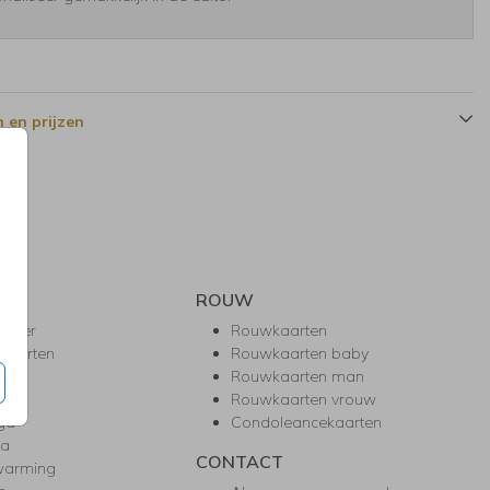
 en prijzen
ROUW
hower
Rouwkaarten
kaarten
Rouwkaarten baby
nie
Rouwkaarten man
l
Rouwkaarten vrouw
gd
Condoleancekaarten
ea
CONTACT
warming