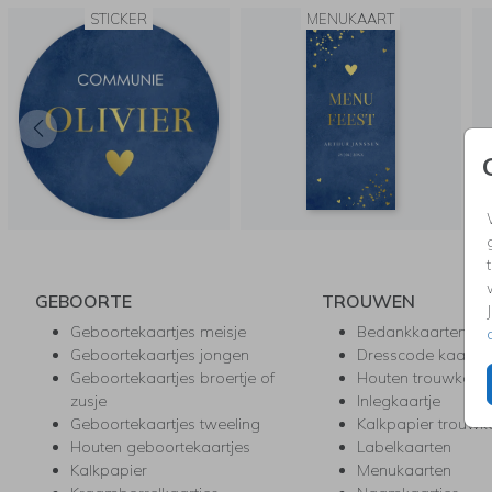
STICKER
MENUKAART
GEBOORTE
TROUWEN
Geboortekaartjes meisje
Bedankkaarten
Geboortekaartjes jongen
Dresscode kaartje
Geboortekaartjes broertje of
Houten trouwkaar
zusje
Inlegkaartje
Geboortekaartjes tweeling
Kalkpapier trouwk
Houten geboortekaartjes
Labelkaarten
Kalkpapier
Menukaarten