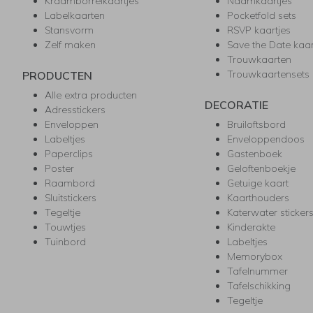
Kraamborrelkaartjes
Naamkaartjes
Labelkaarten
Pocketfold sets
Stansvorm
RSVP kaartjes
Zelf maken
Save the Date kaa
Trouwkaarten
Trouwkaartensets
PRODUCTEN
Alle extra producten
DECORATIE
Adresstickers
Enveloppen
Bruiloftsbord
Labeltjes
Enveloppendoos
Paperclips
Gastenboek
Poster
Geloftenboekje
Raambord
Getuige kaart
Sluitstickers
Kaarthouders
Tegeltje
Katerwater sticker
Touwtjes
Kinderakte
Tuinbord
Labeltjes
Memorybox
Tafelnummer
Tafelschikking
Tegeltje