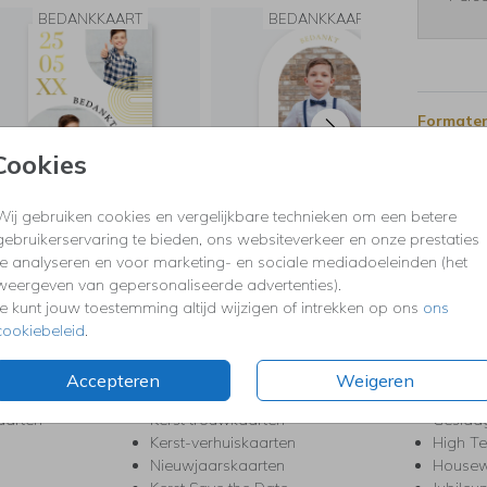
BEDANKKAART
BEDANKKAART
Formaten
Cookies
Wij gebruiken cookies en vergelijkbare technieken om een betere
gebruikerservaring te bieden, ons websiteverkeer en onze prestaties
te analyseren en voor marketing- en sociale mediadoeleinden (het
weergeven van gepersonaliseerde advertenties).
KERST
FEEST
Je kunt jouw toestemming altijd wijzigen of intrekken op ons
ons
Kerstkaarten
Babys
cookiebeleid
.
s
Kerstborrel uitnodigingen
Bedank
ten
Kerstdiner uitnodigingen
Commu
Accepteren
Weigeren
Kerstmenukaarten
Doopse
aarten
Kerst trouwkaarten
Geslaa
Kerst-verhuiskaarten
High T
Nieuwjaarskaarten
House