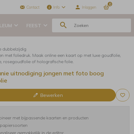
0
Contact
Info
Inloggen
ILEUM
FEEST
e dubbelzijdig
en met foliedruk. Maak online een kaart op met luxe goudfolie,
ie, rosegoudfolie of holografische folie.
ie uitnodiging jongen met foto boog
lie
Bewerken
ineer met bijpassende kaarten en producten
papiersoorten
naliseer gemakkelijk in de editor