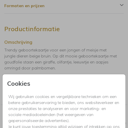
Formaten en prijzen
Productinformatie
Omschrijving
Trendy geboortekaartje voor een jongen of meisje met
jungle dieren beige bruin. Op dit mooie geboortekaartje met
goudfolie staan een giraffe, olifantje, leeuwtje en aapjes
omringd door palmbomen.
Cookies
Collectie
Kaarten met foliedruk. Maak online een kaart op met luxe
Wij gebruiken cookies en vergelijkbare technieken om een
goudfolie, zilverfolie, rosegoudfolie of holografische folie.
betere gebruikerservaring te bieden, ons websiteverkeer en
onze prestaties te analyseren en voor marketing- en
Nog meer in deze stijl voor jou
sociale mediadoeleinden (het weergeven van
gepersonaliseerde advertenties).
KRAA
Je kunt jouw toestemming altijd wijzigen of intrekken op ons