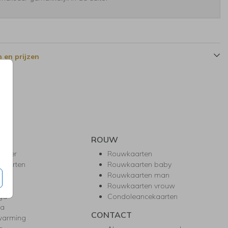
 en prijzen
ROUW
hower
Rouwkaarten
kaarten
Rouwkaarten baby
nie
Rouwkaarten man
l
Rouwkaarten vrouw
gd
Condoleancekaarten
ea
CONTACT
warming