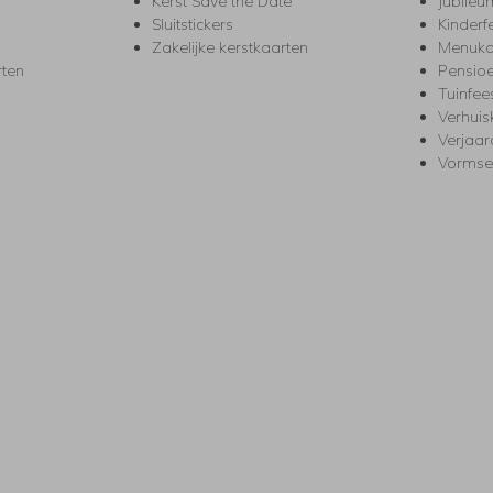
Kerst Save the Date
Jubileu
Sluitstickers
Kinderf
Zakelijke kerstkaarten
Menuka
rten
Pensio
Tuinfee
Verhuis
Verjaa
Vormse
s