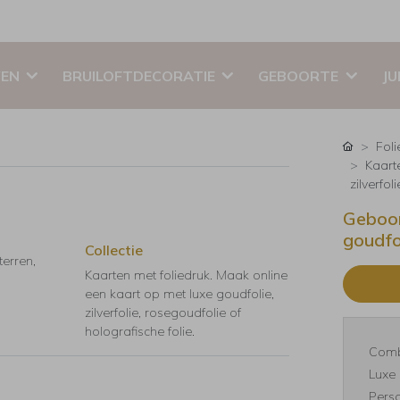
EN
BRUILOFTDECORATIE
GEBOORTE
JU
Foli
Kaart
zilverfol
Geboor
goudfo
Collectie
terren,
Kaarten met foliedruk. Maak online
een kaart op met luxe goudfolie,
zilverfolie, rosegoudfolie of
holografische folie.
Comb
Luxe 
Perso