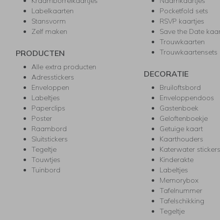
Kraamborrelkaartjes
Naamkaartjes
Labelkaarten
Pocketfold sets
Stansvorm
RSVP kaartjes
Zelf maken
Save the Date kaa
Trouwkaarten
Trouwkaartensets
PRODUCTEN
Alle extra producten
DECORATIE
Adresstickers
Enveloppen
Bruiloftsbord
Labeltjes
Enveloppendoos
Paperclips
Gastenboek
Poster
Geloftenboekje
Raambord
Getuige kaart
Sluitstickers
Kaarthouders
Tegeltje
Katerwater sticker
Touwtjes
Kinderakte
Tuinbord
Labeltjes
Memorybox
Tafelnummer
Tafelschikking
Tegeltje