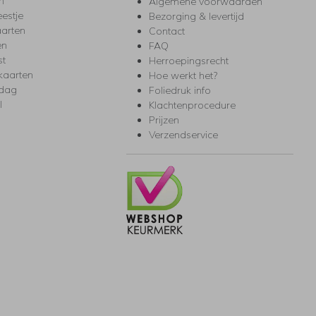
m
Algemene voorwaarden
eestje
Bezorging & levertijd
arten
Contact
en
FAQ
st
Herroepingsrecht
kaarten
Hoe werkt het?
rdag
Foliedruk info
l
Klachtenprocedure
Prijzen
Verzendservice