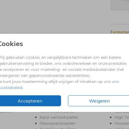
Formaten
Cookies
Wij gebruiken cookies en vergelijkbare technieken om een betere
gebruikerservaring te bieden, ons websiteverkeer en onze prestaties
te analyseren en voor marketing- en sociale mediadoeleinden (het
weergeven van gepersonaliseerde advertenties).
KERST
FEEST
Je kunt jouw toestemming altijd wijzigen of intrekken op ons
ons
Kerstkaarten
Babys
cookiebeleid
.
s
Kerstborrel uitnodigingen
Bedank
ten
Kerstdiner uitnodigingen
Commu
Accepteren
Weigeren
Kerstmenukaarten
Doopse
aarten
Kerst trouwkaarten
Geslaa
Kerst-verhuiskaarten
High T
Nieuwjaarskaarten
House