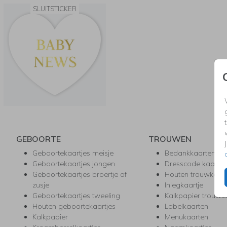
SLUITSTICKER
GEBOORTE
TROUWEN
Geboortekaartjes meisje
Bedankkaarten
Geboortekaartjes jongen
Dresscode kaartje
Geboortekaartjes broertje of
Houten trouwkaar
zusje
Inlegkaartje
Geboortekaartjes tweeling
Kalkpapier trouwk
Houten geboortekaartjes
Labelkaarten
Kalkpapier
Menukaarten