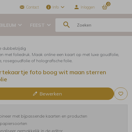
0
Contact
Info
Inloggen
BILEUM
FEEST
e dubbelzijdig
en met foliedruk. Maak online een kaart op met luxe goudfolie,
ie, rosegoudfolie of holografische folie.
tekaartje foto boog wit maan sterren
lie
Bewerken
ineer met bijpassende kaarten en producten
papiersoorten
naliseer gemakkelijk in de editor