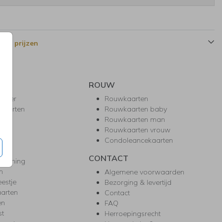
 en prijzen
ROUW
hower
Rouwkaarten
kaarten
Rouwkaarten baby
nie
Rouwkaarten man
l
Rouwkaarten vrouw
gd
Condoleancekaarten
ea
CONTACT
warming
m
Algemene voorwaarden
eestje
Bezorging & levertijd
arten
Contact
en
FAQ
st
Herroepingsrecht