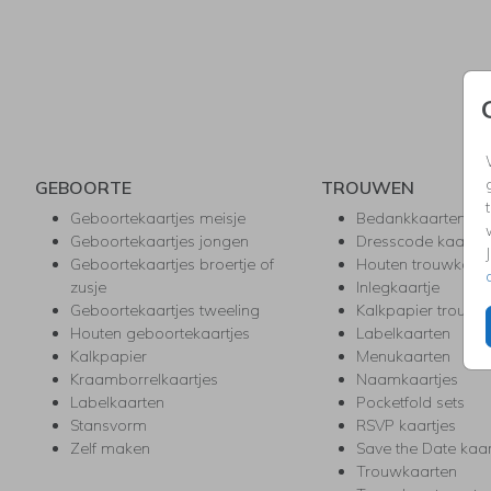
GEBOORTE
TROUWEN
Geboortekaartjes meisje
Bedankkaarten
Geboortekaartjes jongen
Dresscode kaartje
Geboortekaartjes broertje of
Houten trouwkaar
zusje
Inlegkaartje
Geboortekaartjes tweeling
Kalkpapier trouwk
Houten geboortekaartjes
Labelkaarten
Kalkpapier
Menukaarten
Kraamborrelkaartjes
Naamkaartjes
Labelkaarten
Pocketfold sets
Stansvorm
RSVP kaartjes
Zelf maken
Save the Date kaa
Trouwkaarten