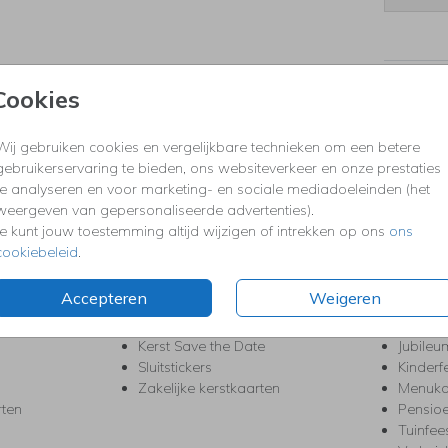
Formaten
Cookies
Wij gebruiken cookies en vergelijkbare technieken om een betere
gebruikerservaring te bieden, ons websiteverkeer en onze prestaties
KERST
FEEST
te analyseren en voor marketing- en sociale mediadoeleinden (het
Kerstkaarten
Babys
weergeven van gepersonaliseerde advertenties).
s
Kerstborrel uitnodigingen
Bedank
Je kunt jouw toestemming altijd wijzigen of intrekken op ons
ons
ten
Kerstdiner uitnodigingen
Commu
cookiebeleid
.
Kerstmenukaarten
Doopse
aarten
Kerst trouwkaarten
Geslaa
Accepteren
Weigeren
Kerst-verhuiskaarten
High T
Nieuwjaarskaarten
House
Kerst Save the Date
Jubileu
Sluitstickers
Kinderf
Zakelijke kerstkaarten
Menuka
rten
Pensio
Tuinfee