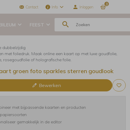
0
Contact
Info
Inloggen
BILEUM
FEEST
e dubbelzijdig
en met foliedruk. Maak online een kaart op met luxe goudfolie,
ie, rosegoudfolie of holografische folie.
aart groen foto sparkles sterren goudlook
Bewerken
ineer met bijpassende kaarten en producten
papiersoorten
naliseer gemakkelijk in de editor