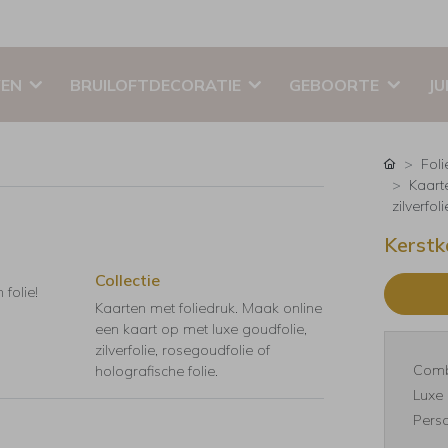
EN
BRUILOFTDECORATIE
GEBOORTE
JU
Foli
Kaart
zilverfol
Kerstk
Collectie
folie!
Kaarten met foliedruk. Maak online
een kaart op met luxe goudfolie,
zilverfolie, rosegoudfolie of
Comb
holografische folie.
Luxe 
Perso