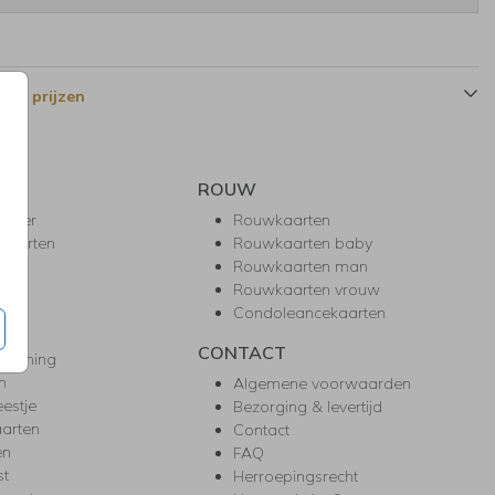
 en prijzen
ROUW
hower
Rouwkaarten
kaarten
Rouwkaarten baby
nie
Rouwkaarten man
l
Rouwkaarten vrouw
gd
Condoleancekaarten
ea
CONTACT
warming
m
Algemene voorwaarden
eestje
Bezorging & levertijd
arten
Contact
en
FAQ
st
Herroepingsrecht