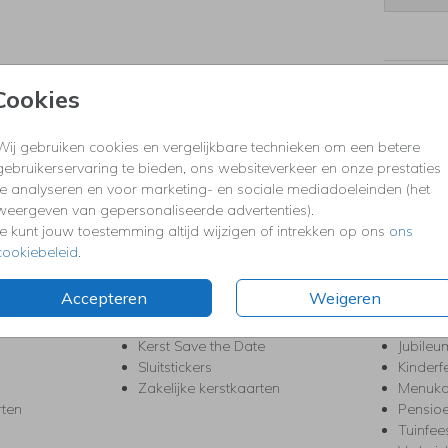
Formaten
Cookies
Wij gebruiken cookies en vergelijkbare technieken om een betere
gebruikerservaring te bieden, ons websiteverkeer en onze prestaties
KERST
FEEST
te analyseren en voor marketing- en sociale mediadoeleinden (het
Kerstkaarten
Babys
weergeven van gepersonaliseerde advertenties).
s
Kerstborrel uitnodigingen
Bedank
Je kunt jouw toestemming altijd wijzigen of intrekken op ons
ons
ten
Kerstdiner uitnodigingen
Commu
cookiebeleid
.
Kerstmenukaarten
Doopse
aarten
Kerst trouwkaarten
Geslaa
Accepteren
Weigeren
Kerst-verhuiskaarten
High T
Nieuwjaarskaarten
House
Kerst Save the Date
Jubileu
Sluitstickers
Kinderf
Zakelijke kerstkaarten
Menuka
rten
Pensio
Tuinfee