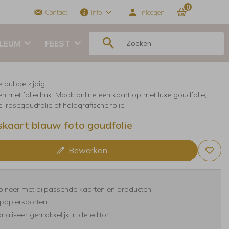
0
Contact
Info
Inloggen
ILEUM
FEEST
e dubbelzijdig
en met foliedruk. Maak online een kaart op met luxe goudfolie,
ie, rosegoudfolie of holografische folie.
skaart blauw foto goudfolie
Bewerken
ineer met bijpassende kaarten en producten
papiersoorten
naliseer gemakkelijk in de editor