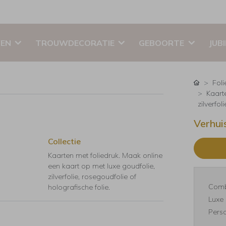
EN
TROUWDECORATIE
GEBOORTE
JUB
Foli
Kaart
zilverfol
Verhui
Collectie
Kaarten met foliedruk. Maak online
een kaart op met luxe goudfolie,
zilverfolie, rosegoudfolie of
Comb
holografische folie.
Luxe 
Perso