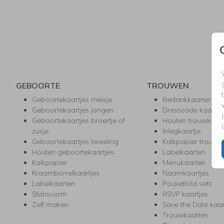
GEBOORTE
TROUWEN
Geboortekaartjes meisje
Bedankkaarten
Geboortekaartjes jongen
Dresscode kaartje
Geboortekaartjes broertje of
Houten trouwkaar
zusje
Inlegkaartje
Geboortekaartjes tweeling
Kalkpapier trouwk
Houten geboortekaartjes
Labelkaarten
Kalkpapier
Menukaarten
Kraamborrelkaartjes
Naamkaartjes
Labelkaarten
Pocketfold sets
Stansvorm
RSVP kaartjes
Zelf maken
Save the Date kaa
Trouwkaarten