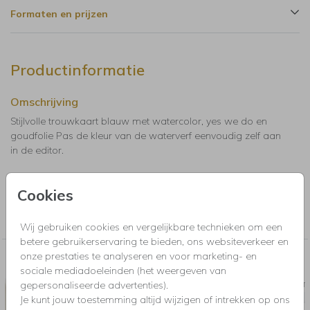
Formaten en prijzen
Productinformatie
Omschrijving
Stijlvolle trouwkaart blauw met watercolor, yes we do en
goudfolie Pas de kleur van de waterverf eenvoudig zelf aan
in de editor.
Collectie
Cookies
Kaarten met foliedruk. Maak online een kaart op met luxe
goudfolie, zilverfolie, rosegoudfolie of holografische folie.
Wij gebruiken cookies en vergelijkbare technieken om een
betere gebruikerservaring te bieden, ons websiteverkeer en
onze prestaties te analyseren en voor marketing- en
Nog meer in deze stijl voor jou
sociale mediadoeleinden (het weergeven van
gepersonaliseerde advertenties).
SLUITSTICKER
SAVE T
Je kunt jouw toestemming altijd wijzigen of intrekken op ons