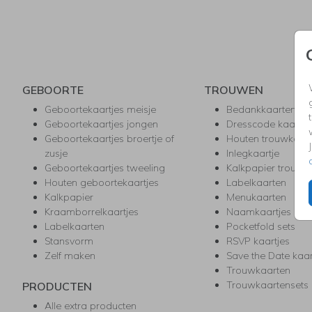
GEBOORTE
TROUWEN
Geboortekaartjes meisje
Bedankkaarten
Geboortekaartjes jongen
Dresscode kaartje
Geboortekaartjes broertje of
Houten trouwkaar
zusje
Inlegkaartje
Geboortekaartjes tweeling
Kalkpapier trouwk
Houten geboortekaartjes
Labelkaarten
Kalkpapier
Menukaarten
Kraamborrelkaartjes
Naamkaartjes
Labelkaarten
Pocketfold sets
Stansvorm
RSVP kaartjes
Zelf maken
Save the Date kaa
Trouwkaarten
Trouwkaartensets
PRODUCTEN
Alle extra producten