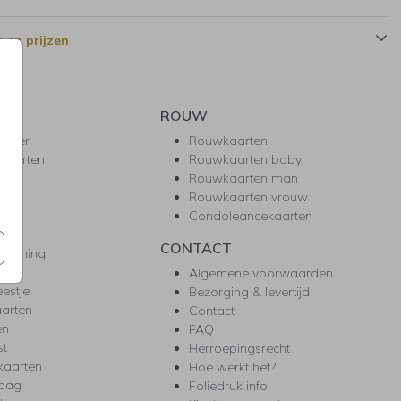
 en prijzen
ROUW
hower
Rouwkaarten
kaarten
Rouwkaarten baby
nie
Rouwkaarten man
l
Rouwkaarten vrouw
gd
Condoleancekaarten
ea
CONTACT
warming
m
Algemene voorwaarden
eestje
Bezorging & levertijd
arten
Contact
en
FAQ
st
Herroepingsrecht
kaarten
Hoe werkt het?
rdag
Foliedruk info