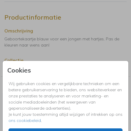
Productinformatie
Omschrijving
Geboortekaartje blauw voor een jongen met hartjes. Pas de
kleuren naar wens aan!
Collectie
Geboortekaartjes jongen
Cookies
Wij gebruiken cookies en vergelijkbare technieken om een
Nog meer in deze stijl voor jou
betere gebruikerservaring te bieden, ons websiteverkeer en
onze prestaties te analyseren en voor marketing- en
sociale mediadoeleinden (het weergeven van
gepersonaliseerde advertenties).
Je kunt jouw toestemming altijd wijzigen of intrekken op ons
ons cookiebeleid
.