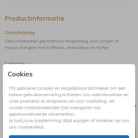
Productinformatie
Omschrijving
Geboortekaartje geometrisch langwerpig voor jongen of
meisje okergeel met kraftlook, driehoekjes en hartje.
Collectie
Geboortekaartjes jongen
Cookies
Wij gebruiken cookies en vergelijkbare technieken om een
Nog meer in deze stijl voor jou
betere gebruikerservaring te bieden, ons websiteverkeer en
onze prestaties te analyseren en voor marketing- en
SLUITSTICKER
TEGE
sociale mediadoeleinden (het weergeven van
gepersonaliseerde advertenties).
Je kunt jouw toestemming altijd wijzigen of intrekken op ons
ons cookiebeleid
.