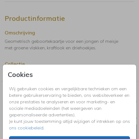
Productinformatie
Omschrijving
Geometrisch geboortekaartje voor een jongen of meisje
met groene vlakken, kraftlook en driehoekjes.
Collectie
Geboortekaartjes jongen
Cookies
Wij gebruiken cookies en vergelijkbare technieken om een
Nog meer in deze stijl voor jou
betere gebruikerservaring te bieden, ons websiteverkeer en
onze prestaties te analyseren en voor marketing- en
SLUITSTICKER
GEBOORT
sociale mediadoeleinden (het weergeven van
gepersonaliseerde advertenties).
Je kunt jouw toestemming altijd wijzigen of intrekken op ons
ons cookiebeleid
.