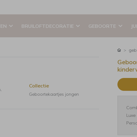
EN
BRUILOFTDECORATIE
GEBOORTE
JU
geb
Geboor
kinde
Collectie
,
Geboortekaartjes jongen
Comb
Luxe 
Perso