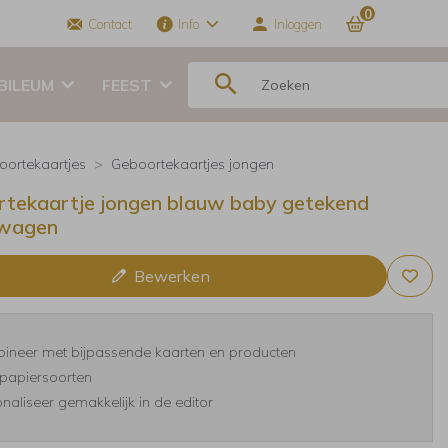
0
Contact
Info
Inloggen
BILEUM
FEEST
oortekaartjes
Geboortekaartjes jongen
tekaartje jongen blauw baby getekend
rwagen
Bewerken
ineer met bijpassende kaarten en producten
papiersoorten
naliseer gemakkelijk in de editor