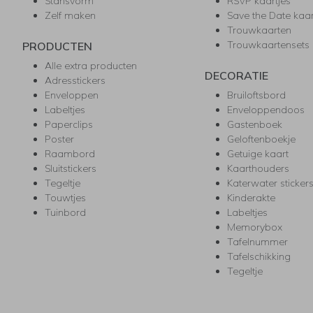
Stansvorm
RSVP kaartjes
Zelf maken
Save the Date kaa
Trouwkaarten
Trouwkaartensets
PRODUCTEN
Alle extra producten
DECORATIE
Adresstickers
Enveloppen
Bruiloftsbord
Labeltjes
Enveloppendoos
Paperclips
Gastenboek
Poster
Geloftenboekje
Raambord
Getuige kaart
Sluitstickers
Kaarthouders
Tegeltje
Katerwater sticker
Touwtjes
Kinderakte
Tuinbord
Labeltjes
Memorybox
Tafelnummer
Tafelschikking
Tegeltje