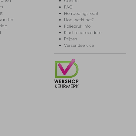
arten
Contact
en
FAQ
st
Herroepingsrecht
kaarten
Hoe werkt het?
rdag
Foliedruk info
l
Klachtenprocedure
Prijzen
Verzendservice