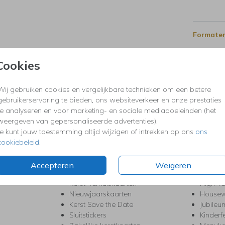
Formaten
Cookies
Wij gebruiken cookies en vergelijkbare technieken om een betere
gebruikerservaring te bieden, ons websiteverkeer en onze prestaties
te analyseren en voor marketing- en sociale mediadoeleinden (het
KERST
FEEST
weergeven van gepersonaliseerde advertenties).
Kerstkaarten
Babys
Je kunt jouw toestemming altijd wijzigen of intrekken op ons
ons
s
Kerstborrel uitnodigingen
Bedank
cookiebeleid
.
ten
Kerstdiner uitnodigingen
Commu
Kerstmenukaarten
Doopse
Accepteren
Weigeren
aarten
Kerst trouwkaarten
Geslaa
Kerst-verhuiskaarten
High T
Nieuwjaarskaarten
House
Kerst Save the Date
Jubileu
Sluitstickers
Kinderf