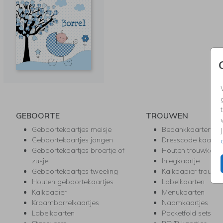
GEBOORTE
TROUWEN
Geboortekaartjes meisje
Bedankkaarten
Geboortekaartjes jongen
Dresscode kaartje
Geboortekaartjes broertje of
Houten trouwkaar
zusje
Inlegkaartje
Geboortekaartjes tweeling
Kalkpapier trouwk
Houten geboortekaartjes
Labelkaarten
Kalkpapier
Menukaarten
Kraamborrelkaartjes
Naamkaartjes
Labelkaarten
Pocketfold sets