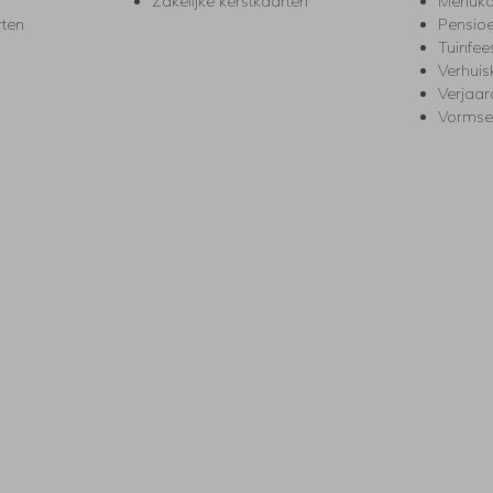
Zakelijke kerstkaarten
Menuka
rten
Pensio
Tuinfee
Verhuis
Verjaa
Vormse
s