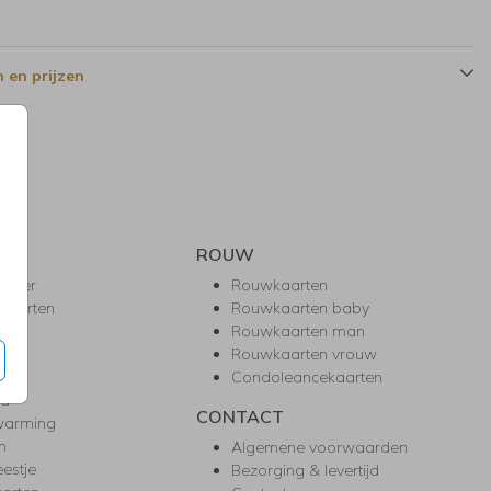
 en prijzen
ROUW
hower
Rouwkaarten
kaarten
Rouwkaarten baby
nie
Rouwkaarten man
l
Rouwkaarten vrouw
gd
Condoleancekaarten
ea
CONTACT
warming
m
Algemene voorwaarden
eestje
Bezorging & levertijd