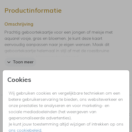
Productinformatie
Omschrijving
Prachtig geboortekaartje voor een jongen of meisje met
aquarel vosje, gras en bloemen. Je kunt deze kaart
eenvoudig aanpassen naar je eigen wensen. Maak dit
geboortekaartje helemaal in stijl af met de roestbruine
envelopkleur en bijpassende sluitzegel.
Toon meer
Cookies
Collectie
Geboortekaartjes meisje
Wij gebruiken cookies en vergelijkbare technieken om een
betere gebruikerservaring te bieden, ons websiteverkeer en
Nog meer in deze stijl voor jou
onze prestaties te analyseren en voor marketing- en
sociale mediadoeleinden (het weergeven van
Sluitsticker
MEMO
gepersonaliseerde advertenties).
Je kunt jouw toestemming altijd wijzigen of intrekken op ons
ons cookiebeleid
.