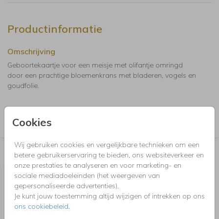
Productinformatie
Omschrijving
Geboortekaartje voor een meisje met olifantje omringd
door een prachtige bloemenkrans met bladeren, vogels en
goudfolie.
Collectie
Cookies
Geboortekaartjes meisje
Wij gebruiken cookies en vergelijkbare technieken om een
Nog meer in deze stijl voor jou
betere gebruikerservaring te bieden, ons websiteverkeer en
onze prestaties te analyseren en voor marketing- en
SLUITSTICKER
sociale mediadoeleinden (het weergeven van
gepersonaliseerde advertenties).
Je kunt jouw toestemming altijd wijzigen of intrekken op ons
ons cookiebeleid
.