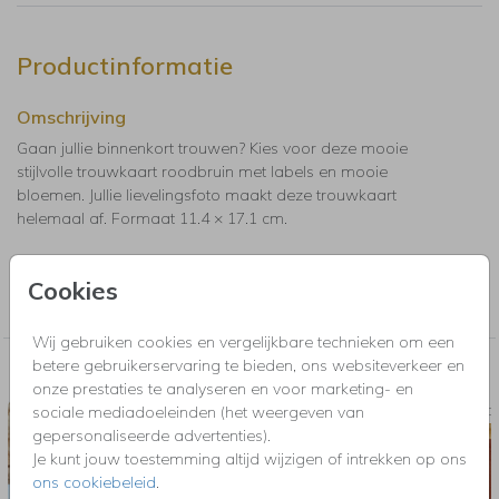
Productinformatie
Omschrijving
Gaan jullie binnenkort trouwen? Kies voor deze mooie
stijlvolle trouwkaart roodbruin met labels en mooie
bloemen. Jullie lievelingsfoto maakt deze trouwkaart
helemaal af. Formaat 11.4 × 17.1 cm.
Collectie
Cookies
Labelkaarten rechthoekig
Wij gebruiken cookies en vergelijkbare technieken om een
betere gebruikerservaring te bieden, ons websiteverkeer en
Nog meer in deze stijl voor jou
onze prestaties te analyseren en voor marketing- en
sociale mediadoeleinden (het weergeven van
TROUWKAART
BRUILO
gepersonaliseerde advertenties).
Je kunt jouw toestemming altijd wijzigen of intrekken op ons
ons cookiebeleid
.