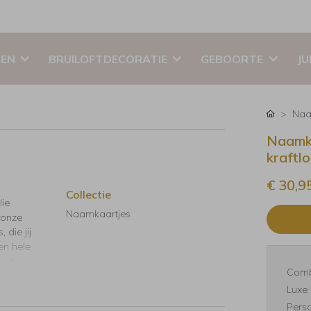
EN
BRUILOFTDECORATIE
GEBOORTE
JU
Naa
Naamka
kraftl
€ 30,9
Collectie
lie
Naamkaartjes
 onze
 die jij
en hele
ust
Comb
Luxe 
Perso