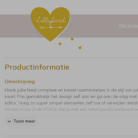
TROUW
Productinformatie
Omschrijving
Maak jullie feest compleet en bestel naamkaartjes in de stijl van jul
kaart. Pas gemakkelijk het design zelf aan en ga aan de slag met
editor. Voeg zo super simpel elementen zelf toe of verwijder details,
minder mooi vindt. Wist je dat je met een lettertype bijvoorbeeld e
andere look kan creëren? Mocht je er niet uitkomen, neem dan ger
Toon meer
contact met ons op. Wij zijn er om je te helpen.