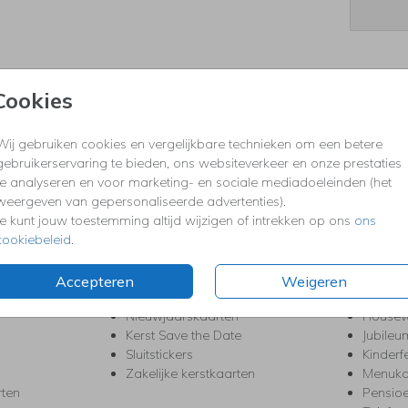
Cookies
Prijzen
Wij gebruiken cookies en vergelijkbare technieken om een betere
gebruikerservaring te bieden, ons websiteverkeer en onze prestaties
KERST
FEEST
te analyseren en voor marketing- en sociale mediadoeleinden (het
weergeven van gepersonaliseerde advertenties).
Kerstkaarten
Babys
s
Je kunt jouw toestemming altijd wijzigen of intrekken op ons
Kerstborrel uitnodigingen
ons
Bedank
ten
cookiebeleid
.
Kerstdiner uitnodigingen
Commu
Kerstmenukaarten
Doopse
aarten
Kerst trouwkaarten
Geslaa
Accepteren
Weigeren
Kerst-verhuiskaarten
High T
Nieuwjaarskaarten
House
Kerst Save the Date
Jubileu
Sluitstickers
Kinderf
Zakelijke kerstkaarten
Menuka
rten
Pensio