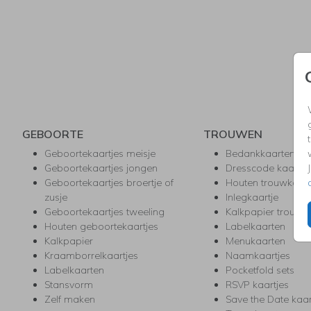
GEBOORTE
TROUWEN
Geboortekaartjes meisje
Bedankkaarten
Geboortekaartjes jongen
Dresscode kaartje
Geboortekaartjes broertje of
Houten trouwkaar
zusje
Inlegkaartje
Geboortekaartjes tweeling
Kalkpapier trouwk
Houten geboortekaartjes
Labelkaarten
Kalkpapier
Menukaarten
Kraamborrelkaartjes
Naamkaartjes
Labelkaarten
Pocketfold sets
Stansvorm
RSVP kaartjes
Zelf maken
Save the Date kaa