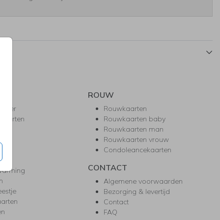
ROUW
hower
Rouwkaarten
kaarten
Rouwkaarten baby
nie
Rouwkaarten man
l
Rouwkaarten vrouw
gd
Condoleancekaarten
ea
CONTACT
warming
m
Algemene voorwaarden
eestje
Bezorging & levertijd
arten
Contact
en
FAQ