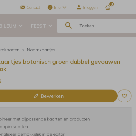
0
Contact
Info
Inloggen
BILEUM
FEEST
mkaarten
Naamkaartjes
artjes botanisch groen dubbel gevouwen
ook
5
Bewerken
ineer met bijpassende kaarten en producten
papiersoorten
naliseer gemakkelijk in de editor