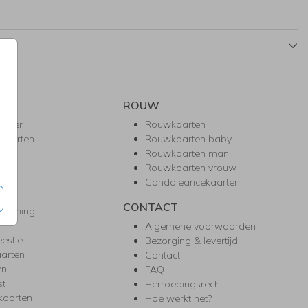
ROUW
hower
Rouwkaarten
kaarten
Rouwkaarten baby
nie
Rouwkaarten man
l
Rouwkaarten vrouw
gd
Condoleancekaarten
ea
CONTACT
warming
m
Algemene voorwaarden
eestje
Bezorging & levertijd
arten
Contact
en
FAQ
st
Herroepingsrecht
kaarten
Hoe werkt het?