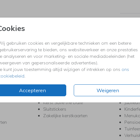
Prijzen
Cookies
Wij gebruiken cookies en vergelijkbare technieken om een betere
KERST
FEEST
gebruikerservaring te bieden, ons websiteverkeer en onze prestaties
te analyseren en voor marketing- en sociale mediadoeleinden (het
Kerstkaarten
Babys
weergeven van gepersonaliseerde advertenties).
s
Kerstborrel uitnodigingen
Bedank
Je kunt jouw toestemming altijd wijzigen of intrekken op ons
ons
ten
Kerstdiner uitnodigingen
Commu
cookiebeleid
.
Kerstmenukaarten
Doopse
aarten
Kerst trouwkaarten
Geslaa
Kerst-verhuiskaarten
High T
Accepteren
Weigeren
Nieuwjaarskaarten
House
Kerst Save the Date
Jubileu
Sluitstickers
Kinderf
Zakelijke kerstkaarten
Menuka
rten
Pensio
Tuinfee
Verhuis