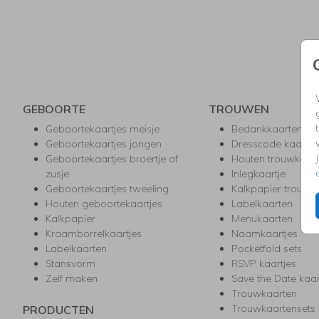
GEBOORTE
TROUWEN
Geboortekaartjes meisje
Bedankkaarten
Geboortekaartjes jongen
Dresscode kaartje
Geboortekaartjes broertje of
Houten trouwkaar
zusje
Inlegkaartje
Geboortekaartjes tweeling
Kalkpapier trouwk
Houten geboortekaartjes
Labelkaarten
Kalkpapier
Menukaarten
Kraamborrelkaartjes
Naamkaartjes
Labelkaarten
Pocketfold sets
Stansvorm
RSVP kaartjes
Zelf maken
Save the Date kaa
Trouwkaarten
Trouwkaartensets
PRODUCTEN