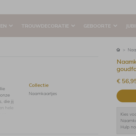
EN
TROUWDECORATIE
GEBOORTE
JUB
Naa
Naamka
goudfo
€ 56,9
Collectie
lie
Naamkaartjes
 onze
 die jij
en hele
ust
Kies voo
Naamkaar
Hulp no