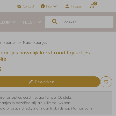
0
Contact
Info
Inloggen
ILEUM
FEEST
mkaarten
Naamkaartjes
artjes huwelijk kerst rood figuurtjes
lie
5
Bewerken
raf bij opties eerst het aantal, per 10 stuks
tjes in dezelfde stijl als jullie trouwkaart
dig of gratis check, mail naar lillybirdshop@gmail.com