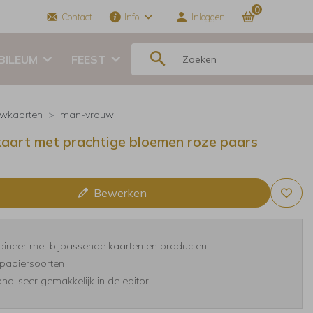
0
Contact
Info
Inloggen
BILEUM
FEEST
wkaarten
man-vrouw
art met prachtige bloemen roze paars
Bewerken
ineer met bijpassende kaarten en producten
papiersoorten
naliseer gemakkelijk in de editor