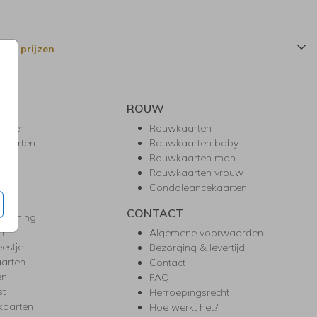
 en prijzen
ROUW
hower
Rouwkaarten
kaarten
Rouwkaarten baby
nie
Rouwkaarten man
l
Rouwkaarten vrouw
gd
Condoleancekaarten
ea
CONTACT
warming
m
Algemene voorwaarden
eestje
Bezorging & levertijd
arten
Contact
en
FAQ
st
Herroepingsrecht
kaarten
Hoe werkt het?