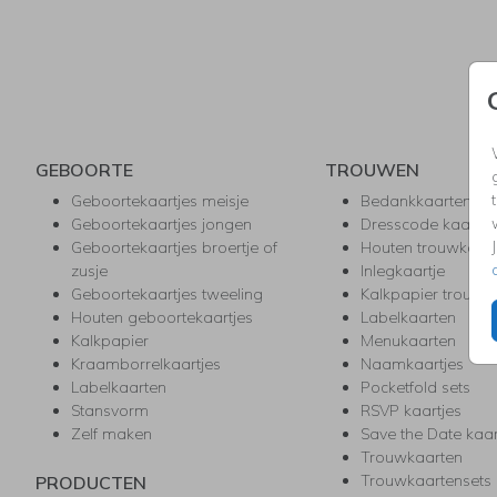
GEBOORTE
TROUWEN
Geboortekaartjes meisje
Bedankkaarten
Geboortekaartjes jongen
Dresscode kaartje
Geboortekaartjes broertje of
Houten trouwkaar
zusje
Inlegkaartje
Geboortekaartjes tweeling
Kalkpapier trouwk
Houten geboortekaartjes
Labelkaarten
Kalkpapier
Menukaarten
Kraamborrelkaartjes
Naamkaartjes
Labelkaarten
Pocketfold sets
Stansvorm
RSVP kaartjes
Zelf maken
Save the Date kaa
Trouwkaarten
Trouwkaartensets
PRODUCTEN