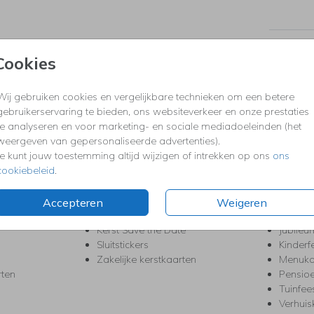
Formaten
Cookies
Wij gebruiken cookies en vergelijkbare technieken om een betere
KERST
FEEST
gebruikerservaring te bieden, ons websiteverkeer en onze prestaties
te analyseren en voor marketing- en sociale mediadoeleinden (het
Kerstkaarten
Babys
weergeven van gepersonaliseerde advertenties).
s
Kerstborrel uitnodigingen
Bedank
Je kunt jouw toestemming altijd wijzigen of intrekken op ons
ons
ten
Kerstdiner uitnodigingen
Commu
cookiebeleid
.
Kerstmenukaarten
Doopse
aarten
Kerst trouwkaarten
Geslaa
Kerst-verhuiskaarten
High T
Accepteren
Weigeren
Nieuwjaarskaarten
House
Kerst Save the Date
Jubileu
Sluitstickers
Kinderf
Zakelijke kerstkaarten
Menuka
rten
Pensio
Tuinfee
Verhuis