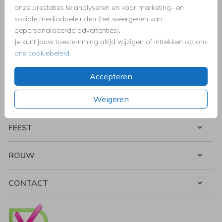
onze prestaties te analyseren en voor marketing- en
PRODUCTEN
sociale mediadoeleinden (het weergeven van
gepersonaliseerde advertenties).
Je kunt jouw toestemming altijd wijzigen of intrekken op ons
TROUWEN
ons cookiebeleid
.
DECORATIE
Accepteren
Weigeren
KERST
FEEST
ROUW
CONTACT