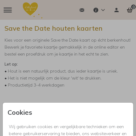
0
Save the Date houten kaarten
Kies voor een originele Save the Date kaart op écht berkenhout!
Bewerk je favoriete kaartje gemakkelijk in de online editor en
bestel een proefdruk om je kaartje in het echt te zien.
Let op:
• Hout is een natuurlijk product, dus ieder kaartje is uniek.
• Het is niet mogelijk om de kleur 'wit' te drukken.
• Productietijd 3-4 werkdagen
Cookies
Wij gebruiken cookies en vergelijkbare technieken om een
GEBOORTE
betere gebruikerservaring te bieden, ons websiteverkeer en